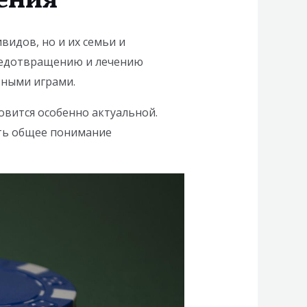
ения
видов, но и их семьи и
редотвращению и лечению
тными играми.
овится особенно актуальной.
ть общее понимание