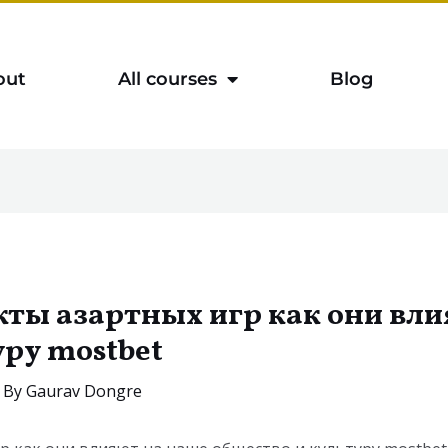
out
All courses
Blog
ты азартных игр как они вли
уру mostbet
 By
Gaurav Dongre