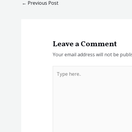
←
Previous Post
Leave a Comment
Your email address will not be publi
Type
here..