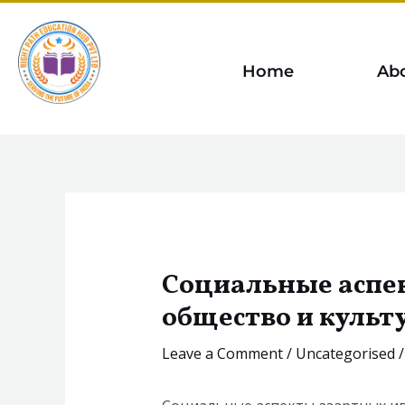
Skip
to
content
Home
Ab
Социальные аспек
общество и культ
Leave a Comment
/
Uncategorised
/