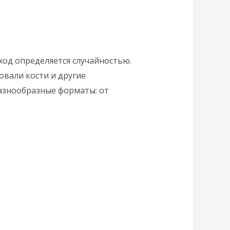
ход определяется случайностью.
овали кости и другие
азнообразные форматы: от