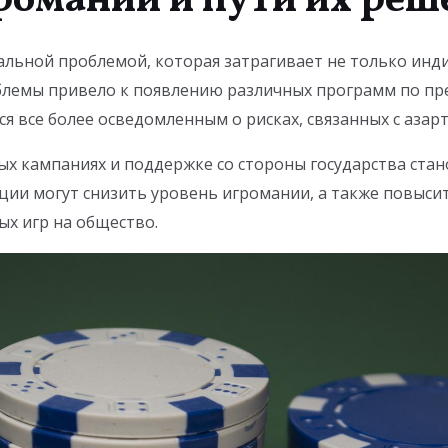
омании и пути их реш
льной проблемой, которая затрагивает не только инди
облемы привело к появлению различных программ по п
я все более осведомленным о рисках, связанных с азар
х кампаниях и поддержке со стороны государства стан
ии могут снизить уровень игромании, а также повыси
ых игр на общество.