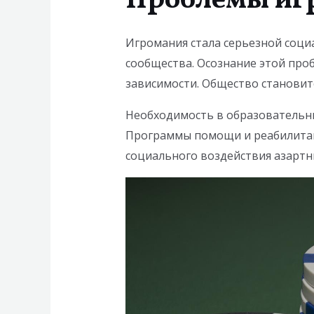
Проблемы игр
Игромания стала серьезной социа
сообщества. Осознание этой пр
зависимости. Общество становитс
Необходимость в образовательны
Программы помощи и реабилитац
социального воздействия азартн