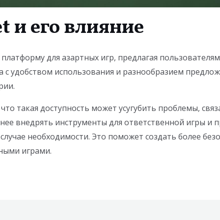
t и его влияние
 платформу для азартных игр, предлагая пользователям
а с удобством использования и разнообразием предлож
рии.
 что такая доступность может усугубить проблемы, свя
нее внедрять инструменты для ответственной игры и 
случае необходимости. Это поможет создать более без
тными играми.