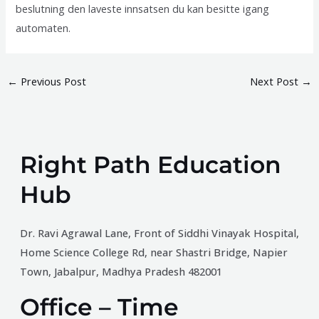
beslutning den laveste innsatsen du kan besitte igang
automaten.
←
Previous Post
Next Post
→
Right Path Education
Hub
Dr. Ravi Agrawal Lane, Front of Siddhi Vinayak Hospital,
Home Science College Rd, near Shastri Bridge, Napier
Town, Jabalpur, Madhya Pradesh 482001
Office – Time