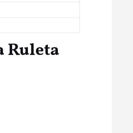
a Ruleta