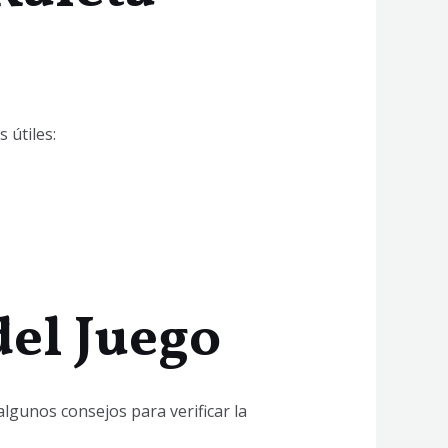
 útiles:
del Juego
algunos consejos para verificar la