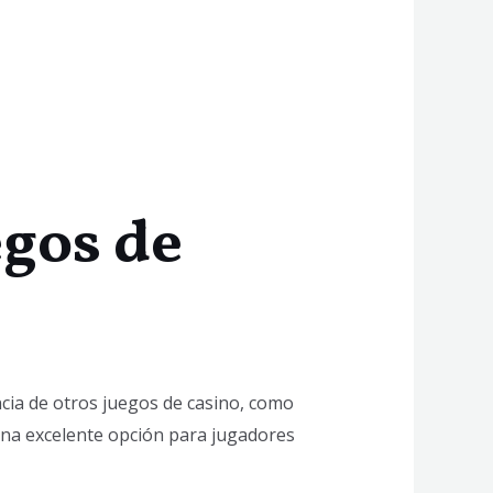
gos de
cia de otros juegos de casino, como
 una excelente opción para jugadores