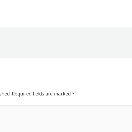
shed.
Required fields are marked
*