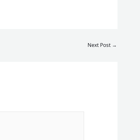
Next Post
→