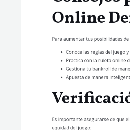
Online D
Para aumentar tus posibilidades de 
Conoce las reglas del juego y
Practica con la ruleta online
Gestiona tu bankroll de maner
Apuesta de manera inteligent
Verificaci
Es importante asegurarse de que el j
equidad del juego: