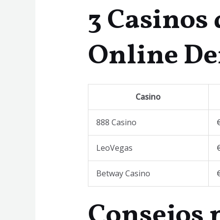
3 Casinos
Online D
Casino
888 Casino
LeoVegas
Betway Casino
Consejos 