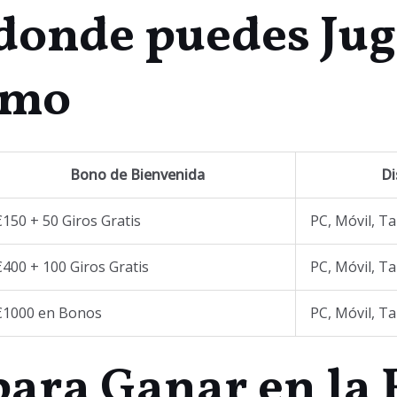
 donde puedes Jug
emo
Bono de Bienvenida
Di
€150 + 50 Giros Gratis
PC, Móvil, Ta
€400 + 100 Giros Gratis
PC, Móvil, Ta
€1000 en Bonos
PC, Móvil, Ta
para Ganar en la 