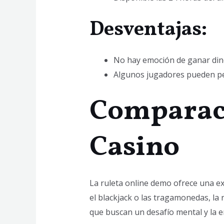
Desventajas:
No hay emoción de ganar dine
Algunos jugadores pueden per
Comparaci
Casino
La ruleta online demo ofrece una ex
el blackjack o las tragamonedas, la
que buscan un desafío mental y la e