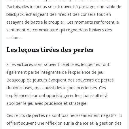
Parfois, des inconnus se retrouvent à partager une table de
blackjack, échangeant des rires et des conseils tout en
essayant de battre le croupier. Ces moments renforcent le
sentiment de communauté qui règne dans l’univers des
casinos.
Les leçons tirées des pertes
Si les victoires sont souvent célébrées, les pertes font
également partie intégrante de l’expérience de jeu.
Beaucoup de joueurs évoquent des souvenirs de pertes
douloureuses, mais aussi des leçons précieuses. Ces
expériences leur ont appris à gérer leur bankroll et à
aborder le jeu avec prudence et stratégie.
Ces récits de pertes ne sont pas nécessairement négatifs; ils
offrent souvent une réflexion sur la chance et la gestion des