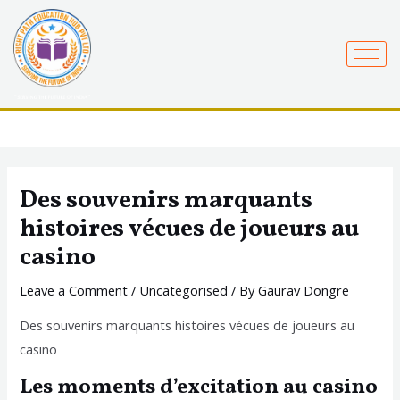
Skip
to
content
Des souvenirs marquants
histoires vécues de joueurs au
casino
Leave a Comment
/
Uncategorised
/ By
Gaurav Dongre
Des souvenirs marquants histoires vécues de joueurs au
casino
Les moments d’excitation au casino