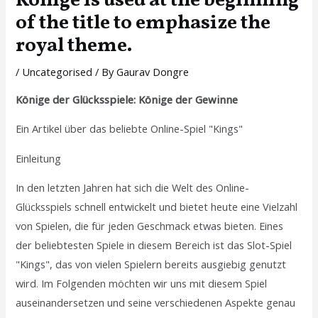
Könige is used at the beginning
of the title to emphasize the
royal theme.
/
Uncategorised
/ By
Gaurav Dongre
Könige der Glücksspiele: Könige der Gewinne
Ein Artikel über das beliebte Online-Spiel "Kings"
Einleitung
In den letzten Jahren hat sich die Welt des Online-
Glücksspiels schnell entwickelt und bietet heute eine Vielzahl
von Spielen, die für jeden Geschmack etwas bieten. Eines
der beliebtesten Spiele in diesem Bereich ist das Slot-Spiel
"Kings", das von vielen Spielern bereits ausgiebig genutzt
wird. Im Folgenden möchten wir uns mit diesem Spiel
auseinandersetzen und seine verschiedenen Aspekte genau