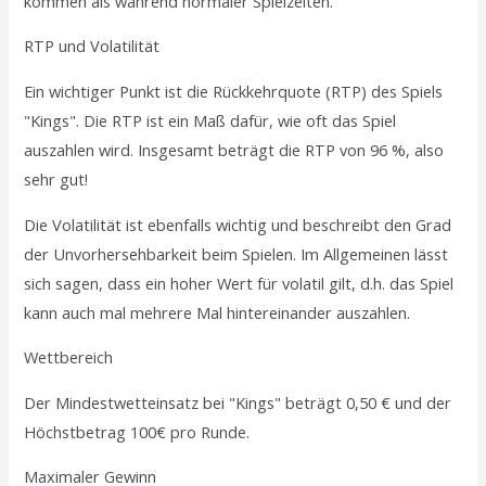
kommen als während normaler Spielzeiten.
RTP und Volatilität
Ein wichtiger Punkt ist die Rückkehrquote (RTP) des Spiels
"Kings". Die RTP ist ein Maß dafür, wie oft das Spiel
auszahlen wird. Insgesamt beträgt die RTP von 96 %, also
sehr gut!
Die Volatilität ist ebenfalls wichtig und beschreibt den Grad
der Unvorhersehbarkeit beim Spielen. Im Allgemeinen lässt
sich sagen, dass ein hoher Wert für volatil gilt, d.h. das Spiel
kann auch mal mehrere Mal hintereinander auszahlen.
Wettbereich
Der Mindestwetteinsatz bei "Kings" beträgt 0,50 € und der
Höchstbetrag 100€ pro Runde.
Maximaler Gewinn