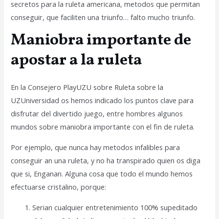
secretos para la ruleta americana, metodos que permitan
conseguir, que faciliten una triunfo… falto mucho triunfo.
Maniobra importante de
apostar a la ruleta
En la Consejero PlayUZU sobre Ruleta sobre la
UZUniversidad os hemos indicado los puntos clave para
disfrutar del divertido juego, entre hombres algunos
mundos sobre maniobra importante con el fin de ruleta.
Por ejemplo, que nunca hay metodos infalibles para
conseguir an una ruleta, y no ha transpirado quien os diga
que si, Enganan. Alguna cosa que todo el mundo hemos
efectuarse cristalino, porque:
Serian cualquier entretenimiento 100% supeditado