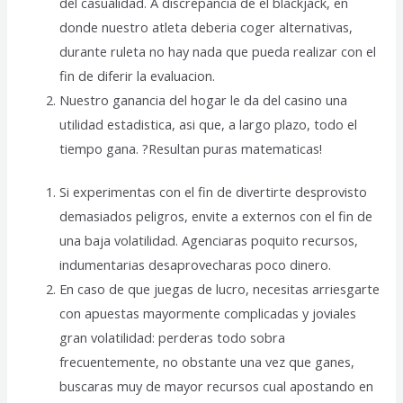
del casualidad. A discrepancia de el blackjack, en
donde nuestro atleta deberia coger alternativas,
durante ruleta no hay nada que pueda realizar con el
fin de diferir la evaluacion.
Nuestro ganancia del hogar le da del casino una
utilidad estadistica, asi que, a largo plazo, todo el
tiempo gana. ?Resultan puras matematicas!
Si experimentas con el fin de divertirte desprovisto
demasiados peligros, envite a externos con el fin de
una baja volatilidad. Agenciaras poquito recursos,
indumentarias desaprovecharas poco dinero.
En caso de que juegas de lucro, necesitas arriesgarte
con apuestas mayormente complicadas y joviales
gran volatilidad: perderas todo sobra
frecuentemente, no obstante una vez que ganes,
buscaras muy de mayor recursos cual apostando en