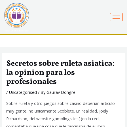
Skip
to
content
Secretos sobre ruleta asiatica:
la opinion para los
profesionales
/
Uncategorised
/ By
Gaurav Dongre
Sobre ruleta y otro juegos sobre casino deberian articulo
muy gente, no unicamente Scoblete. En realidad, Joely
Richardson, del website gamblingsites(.)en la red,
comentaba que una cosa que le fascinaba de el libro