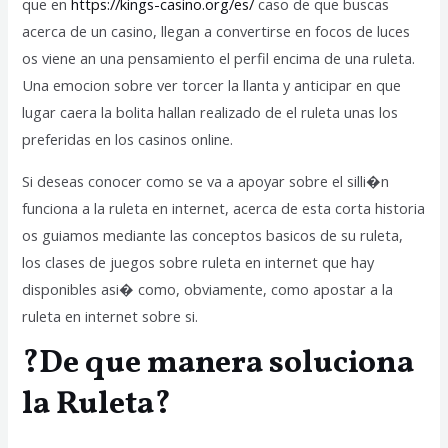
que en
https://kings-casino.org/es/
caso de que buscas
acerca de un casino, llegan a convertirse en focos de luces
os viene an una pensamiento el perfil encima de una ruleta.
Una emocion sobre ver torcer la llanta y anticipar en que
lugar caera la bolita hallan realizado de el ruleta unas los
preferidas en los casinos online.
Si deseas conocer como se va a apoyar sobre el silli�n
funciona a la ruleta en internet, acerca de esta corta historia
os guiamos mediante las conceptos basicos de su ruleta,
los clases de juegos sobre ruleta en internet que hay
disponibles asi� como, obviamente, como apostar a la
ruleta en internet sobre si.
?De que manera soluciona
la Ruleta?