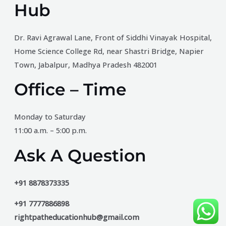
Hub
Dr. Ravi Agrawal Lane, Front of Siddhi Vinayak Hospital,
Home Science College Rd, near Shastri Bridge, Napier
Town, Jabalpur, Madhya Pradesh 482001
Office – Time
Monday to Saturday
11:00 a.m. – 5:00 p.m.
Ask A Question
+91 8878373335
+91 7777886898
rightpatheducationhub@gmail.com