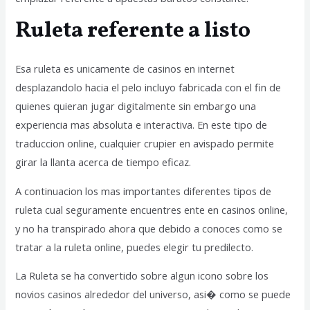
Ruleta referente a listo
Esa ruleta es unicamente de casinos en internet
desplazandolo hacia el pelo incluyo fabricada con el fin de
quienes quieran jugar digitalmente sin embargo una
experiencia mas absoluta e interactiva. En este tipo de
traduccion online, cualquier crupier en avispado permite
girar la llanta acerca de tiempo eficaz.
A continuacion los mas importantes diferentes tipos de
ruleta cual seguramente encuentres ente en casinos online,
y no ha transpirado ahora que debido a conoces como se
tratar a la ruleta online, puedes elegir tu predilecto.
La Ruleta se ha convertido sobre algun icono sobre los
novios casinos alrededor del universo, asi� como se puede