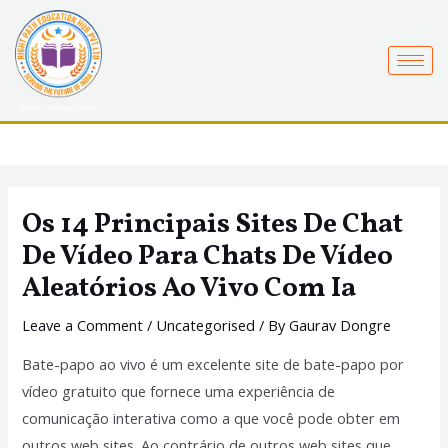
Skip
to
content
Os 14 Principais Sites De Chat
De Vídeo Para Chats De Vídeo
Aleatórios Ao Vivo Com Ia
Leave a Comment
/
Uncategorised
/ By
Gaurav Dongre
Bate-papo ao vivo é um excelente site de bate-papo por
vídeo gratuito que fornece uma experiência de
comunicação interativa como a que você pode obter em
outros web sites. Ao contrário de outros web sites que