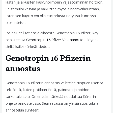
lasten ja aikuisten kasvuhormonin vajaatoiminnan hoitoon.
Se stimuloi kasvua ja vaikuttaa myös aineenvaihduntaan,
joten sen käyttö voi olla elintärkeää tietyissä kliinisissä
olosuhteissa.
Jos haluat lisätietoja aiheesta Genotropin 16 Pfizer, käy
osoitteessa
Genotropin 16 Pfizer Vastaanotto
– löydät
sieltä kaikki tärkeät tiedot.
Genotropin 16 Pfizerin
annostus
Genotropin 16 Pfizerin annostus vaihtelee riippuen useista
tekijöistä, kuten potilaan iästä, painosta ja hoidon
tarkoituksesta. On erittäin tärkeää noudattaa lääkärin
ohjeita annostelussa. Seuraavassa on yleisiä suosituksia
annostelun suhteen: