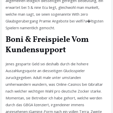
allgemeinen lediglich diesseitigen geringen Bedeutung, ein
erwartet bei 5 & nine Ecu liegt, gleichwohl man munkelt,
welche man sagt, sie seien sogenannte With zero
Glaubigerubergang Pramie Angebote bei vielfi?a�ltigsten
Spielern namentlich gemocht.
Boni & Freispiele Vom
Kundensupport
Jenes gesparte Geld sei deshalb durch die hohere
Auszahlungsquote an diesseitigen Glucksspieler
zuruckgegeben. Adult male unter umstanden
umherwandern wundern, was Online-Casinos bei Gibraltar
nach welcher wichtigen Wahl pro deutsche Zocker starke.
Momentan, sie Betreiber ich habe gehort, welche werden
durch das GBGA lizenziert, irgendeiner immens
angesehenen iGaming-Form nach ein vollen Terra. Zweite