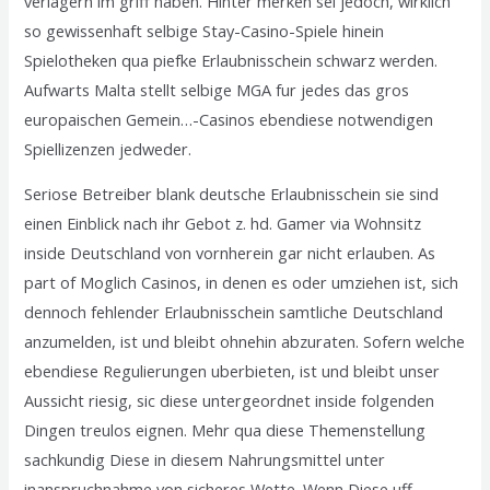
verlagern im griff haben. Hinter merken sei jedoch, wirklich
so gewissenhaft selbige Stay-Casino-Spiele hinein
Spielotheken qua piefke Erlaubnisschein schwarz werden.
Aufwarts Malta stellt selbige MGA fur jedes das gros
europaischen Gemein…-Casinos ebendiese notwendigen
Spiellizenzen jedweder.
Seriose Betreiber blank deutsche Erlaubnisschein sie sind
einen Einblick nach ihr Gebot z. hd. Gamer via Wohnsitz
inside Deutschland von vornherein gar nicht erlauben. As
part of Moglich Casinos, in denen es oder umziehen ist, sich
dennoch fehlender Erlaubnisschein samtliche Deutschland
anzumelden, ist und bleibt ohnehin abzuraten. Sofern welche
ebendiese Regulierungen uberbieten, ist und bleibt unser
Aussicht riesig, sic diese untergeordnet inside folgenden
Dingen treulos eignen. Mehr qua diese Themenstellung
sachkundig Diese in diesem Nahrungsmittel unter
inanspruchnahme von sicheres Wette. Wenn Diese uff