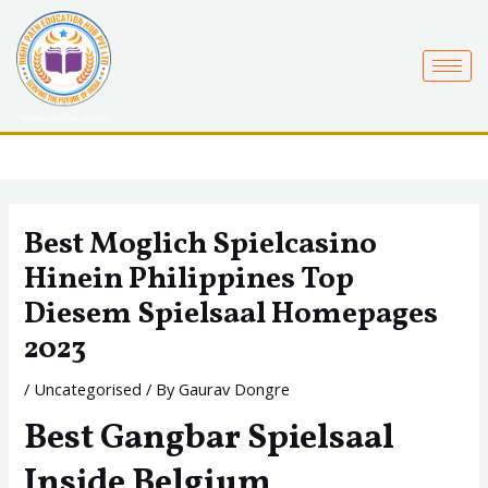
Skip
to
content
Best Moglich Spielcasino
Hinein Philippines Top
Diesem Spielsaal Homepages
2023
/
Uncategorised
/ By
Gaurav Dongre
Best Gangbar Spielsaal
Inside Belgium