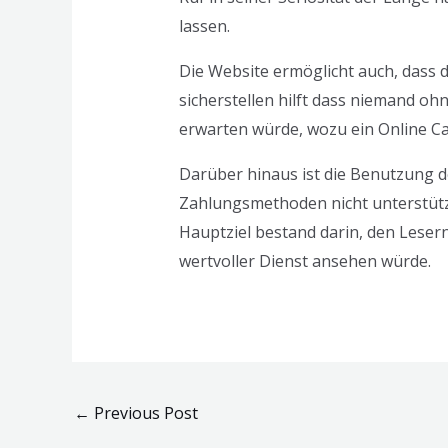
lassen.
Die Website ermöglicht auch, dass d
sicherstellen hilft dass niemand oh
erwarten würde, wozu ein Online Ca
Darüber hinaus ist die Benutzung d
Zahlungsmethoden nicht unterstütz
Hauptziel bestand darin, den Lesern
wertvoller Dienst ansehen würde.
←
Previous Post