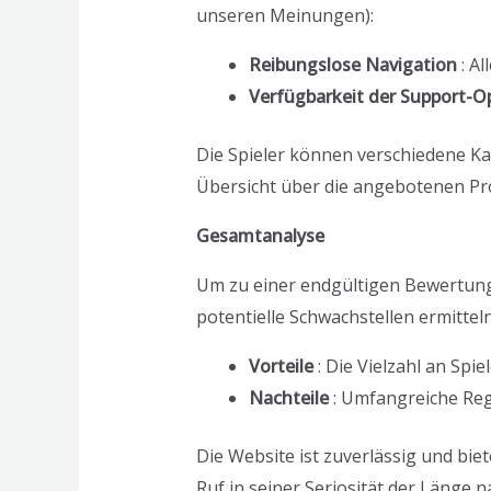
unseren Meinungen):
Reibungslose Navigation
: A
Verfügbarkeit der Support-
Die Spieler können verschiedene K
Übersicht über die angebotenen Pro
Gesamtanalyse
Um zu einer endgültigen Bewertung 
potentielle Schwachstellen ermitteln
Vorteile
: Die Vielzahl an Sp
Nachteile
: Umfangreiche Reg
Die Website ist zuverlässig und bie
Ruf in seiner Seriosität der Länge