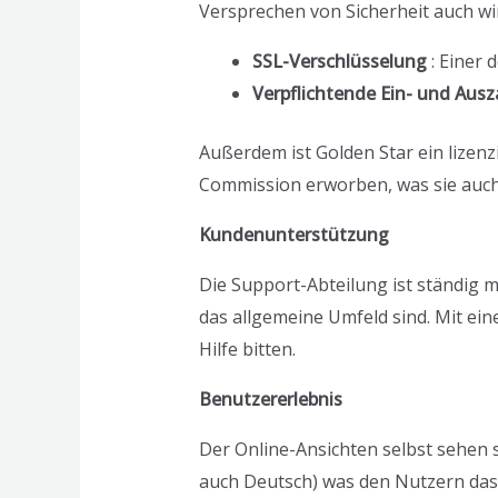
Versprechen von Sicherheit auch wir
SSL-Verschlüsselung
: Einer
Verpflichtende Ein- und Au
Außerdem ist Golden Star ein lizen
Commission erworben, was sie auch 
Kundenunterstützung
Die Support-Abteilung ist ständig 
das allgemeine Umfeld sind. Mit ei
Hilfe bitten.
Benutzererlebnis
Der Online-Ansichten selbst sehen 
auch Deutsch) was den Nutzern das S