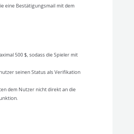
ie eine Bestätigungsmail mit dem
ximal 500 $, sodass die Spieler mit
tzer seinen Status als Verifikation
ten dem Nutzer nicht direkt an die
unktion.