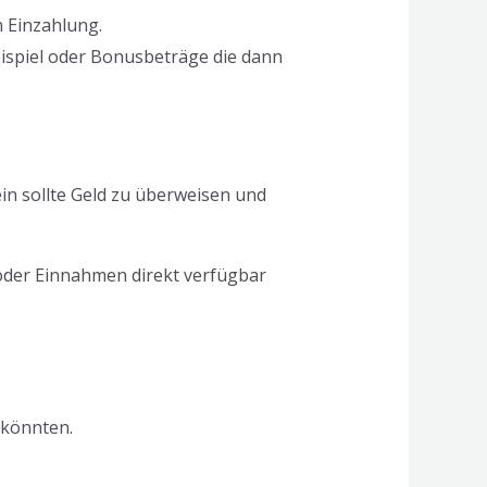
n Einzahlung.
eispiel oder Bonusbeträge die dann
in sollte Geld zu überweisen und
 oder Einnahmen direkt verfügbar
 könnten.