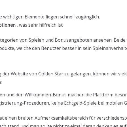
lle wichtigen Elemente liegen schnell zugänglich.
Optionen
, was sehr hilfreich ist.
ategorien von Spielen und Bonusangeboten ansehen. Beide
dukte, welche den Benutzer besser in sein Spielnahverhalte 
der Website von Golden Star zu gelangen, können wir viele
:
ielen und den Willkommen-Bonus machen die Plattform besond
istrierung-Prozeduren, keine Echtgeld-Spiele bei mobilen G
tet einen breiten Aufmerksamkeitsbereich für verschiedenste
 nach stand und man sollte nicht zweimal daran denken es 