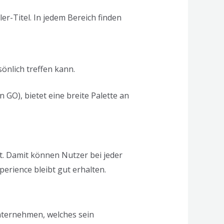
er-Titel. In jedem Bereich finden
önlich treffen kann.
 GO), bietet eine breite Palette an
. Damit können Nutzer bei jeder
erience bleibt gut erhalten.
 Unternehmen, welches sein