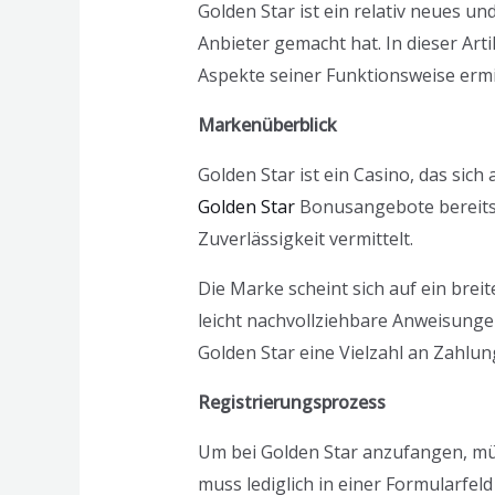
Golden Star ist ein relativ neues u
Anbieter gemacht hat. In dieser Ar
Aspekte seiner Funktionsweise ermi
Markenüberblick
Golden Star ist ein Casino, das sich
Golden Star
Bonusangebote bereitste
Zuverlässigkeit vermittelt.
Die Marke scheint sich auf ein brei
leicht nachvollziehbare Anweisung
Golden Star eine Vielzahl an Zahl
Registrierungsprozess
Um bei Golden Star anzufangen, mü
muss lediglich in einer Formularfe