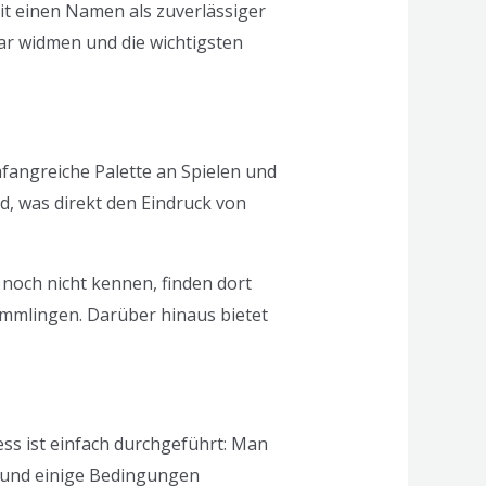
eit einen Namen als zuverlässiger
ar widmen und die wichtigsten
umfangreiche Palette an Spielen und
d, was direkt den Eindruck von
 noch nicht kennen, finden dort
mmlingen. Darüber hinaus bietet
s ist einfach durchgeführt: Man
n und einige Bedingungen