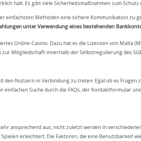
klich hält. Es gibt viele Sicherheitsmaßnahmen zum Schutz d
 der einfachsten Methoden eine sichere Kommunikation zu g
szahlungen unter Verwendung eines bestehenden Bankkonto
ziertes Online-Casino. Dazu hat es die Lizenzen von Malta 
zur Mitgliedschaft innerhalb der Selbstregulierung des SG
mit den Nutzern in Verbindung zu treten: Egal ob es Fragen
ner einfachen Suche durch die FAQs, der Kontaktformular un
sehr ansprechend aus; nicht zuletzt werden in verschiedene
pielen erleichtert. Die Faktoren, die eine Benutzbarkeit w