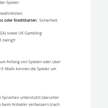
er Spieler:
ewährleisten.
s oder Kreditkarten
: Sicherheit.
(MGA) sowie UK Gambling
B zwingt!
 zum Anfang von Spielen oder über
d E-Mails können die Spieler um
n Sprachen unterstützt (darunter
ie beim Anbieter verbessern (nach