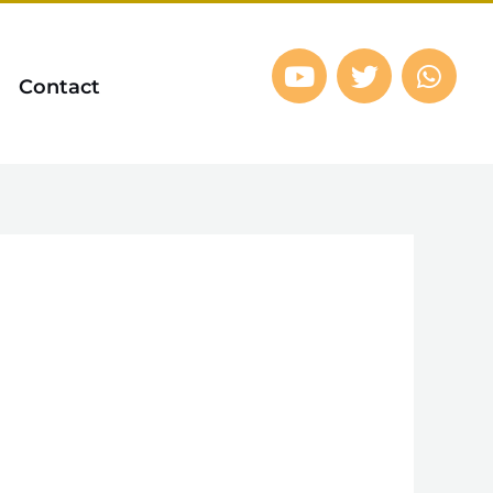
Y
T
W
o
w
h
u
i
a
Contact
t
t
t
u
t
s
b
e
a
e
r
p
p