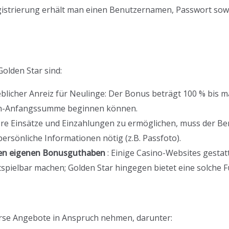
gistrierung erhält man einen Benutzernamen, Passwort sow
olden Star sind:
eblicher Anreiz für Neulinge: Der Bonus beträgt 100 % bis ma
en-Anfangssumme beginnen können.
re Einsätze und Einzahlungen zu ermöglichen, muss der Benu
persönliche Informationen nötig (z.B. Passfoto).
 den eigenen Bonusguthaben
: Einige Casino-Websites gestat
pielbar machen; Golden Star hingegen bietet eine solche F
rse Angebote in Anspruch nehmen, darunter: