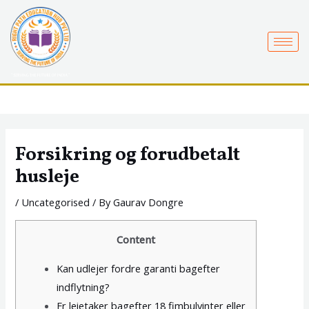
Skip
to
content
Forsikring og forudbetalt
husleje
/
Uncategorised
/ By
Gaurav Dongre
Content
Kan udlejer fordre garanti bagefter
indflytning?
Er leietaker bagefter 18 fimbulvinter eller