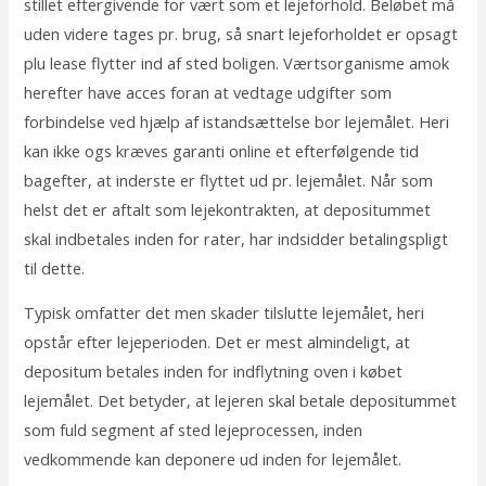
stillet eftergivende for vært som et lejeforhold. Beløbet må
uden videre tages pr. brug, så snart lejeforholdet er opsagt
plu lease flytter ind af sted boligen. Værtsorganisme amok
herefter have acces foran at vedtage udgifter som
forbindelse ved hjælp af istandsættelse bor lejemålet. Heri
kan ikke ogs kræves garanti online et efterfølgende tid
bagefter, at inderste er flyttet ud pr. lejemålet. Når som
helst det er aftalt som lejekontrakten, at depositummet
skal indbetales inden for rater, har indsidder betalingspligt
til dette.
Typisk omfatter det men skader tilslutte lejemålet, heri
opstår efter lejeperioden. Det er mest almindeligt, at
depositum betales inden for indflytning oven i købet
lejemålet. Det betyder, at lejeren skal betale depositummet
som fuld segment af sted lejeprocessen, inden
vedkommende kan deponere ud inden for lejemålet.