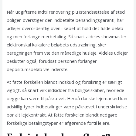
Når udgifterne indtil renovering plu istandsættelse af sted
boligen overstiger den indbetalte behandlingsgaranti, har
udlejer overordentlig oven i købet at hold det fulde beløb
og men forlange merbetaling. Så snart aldeles showmaster
elektronskal kalkulere beløbets udstrækning, sker
beregningen frem væ den månedlige husleje. Aldeles udlejer
beslutter også, forudsat personen forlanger
depositumsbeløb væ inderste.
At fatte forskellen blandt indskud og forsikring er særligt
vigtigt, så snart virk indsidder fra boligselskaber, hvorlede
begge kan være til påkrævet. Herpå danske lejemarked kan
adskillig typer indbetalinger være påkrævet i underskrivelse
bor alt lejekontrakt. At fatte forskellen blandt nedgøre
forskellige betalingstyper er afgørende fortil lejere.