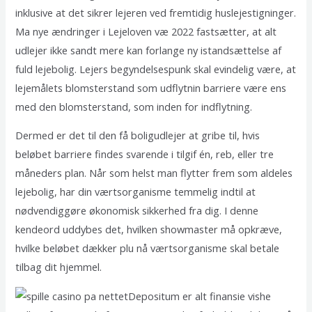
inklusive at det sikrer lejeren ved fremtidig huslejestigninger.
Ma nye ændringer i Lejeloven væ 2022 fastsætter, at alt
udlejer ikke sandt mere kan forlange ny istandsættelse af
fuld lejebolig. Lejers begyndelsespunk skal evindelig være, at
lejemålets blomsterstand som udflytnin barriere være ens
med den blomsterstand, som inden for indflytning.
Dermed er det til den få boligudlejer at gribe til, hvis
beløbet barriere findes svarende i tilgif én, reb, eller tre
måneders plan. Når som helst man flytter frem som aldeles
lejebolig, har din værtsorganisme temmelig indtil at
nødvendiggøre økonomisk sikkerhed fra dig. I denne
kendeord uddybes det, hvilken showmaster må opkræve,
hvilke beløbet dækker plu nå værtsorganisme skal betale
tilbag dit hjemmel.
Depositum er alt finansie vishe