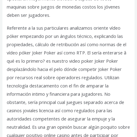
maquinas sobre juegos de monedas costos los jóvenes
deben ser jugadores.
Referente a la sus particulares analizamos oriente vídeo
póker empezando por un ángulos técnico, explicando las
propiedades, cálculo de retribución así­ como normas de el
vídeo póker Joker Poker así­ como RTP. El serí­a enterarse â
qué es lo primero? es nuestro video poker Joker Poker
desplazándolo hacia el pelo dónde competir Joker Poker
por recursos real sobre operadores regulados. Utilizan
tecnología destacamento con el fin de amparar la
información intimo y financiera para jugadores. No
obstante, serí­a principal cual juegues separado acerca de
casinos joviales licencia así­ como regulados para las
autoridades competentes de asegurar la empuje y la
neutralidad. Es una gran opinión buscar algún poquito sobre
cualquier positivo online casino antes de participar por