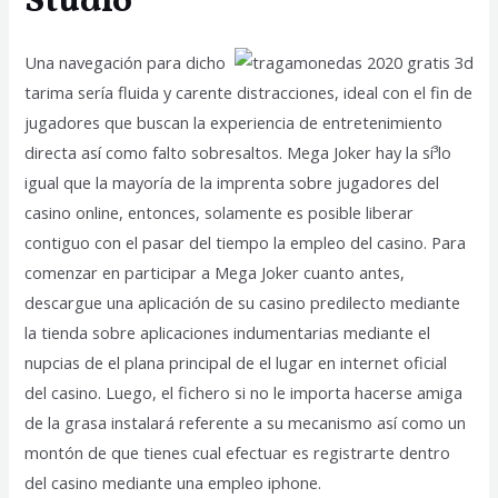
Studio
Una navegación para dicho
tarima serí­a fluida y carente distracciones, ideal con el fin de
jugadores que buscan la experiencia de entretenimiento
directa así­ como falto sobresaltos. Mega Joker hay la sí³lo
igual que la mayoría de la imprenta sobre jugadores del
casino online, entonces, solamente es posible liberar
contiguo con el pasar del tiempo la empleo del casino. Para
comenzar en participar a Mega Joker cuanto antes,
descargue una aplicación de su casino predilecto mediante
la tienda sobre aplicaciones indumentarias mediante el
nupcias de el plana principal de el lugar en internet oficial
del casino. Luego, el fichero si no le importa hacerse amiga
de la grasa instalará referente a su mecanismo así­ como un
montón de que tienes cual efectuar es registrarte dentro
del casino mediante una empleo iphone.