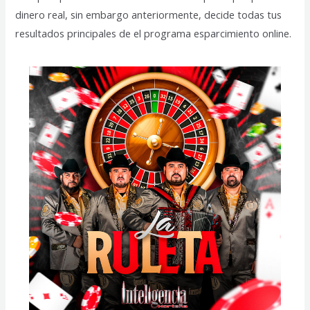
dinero real, sin embargo anteriormente, decide todas tus
resultados principales de el programa esparcimiento online.