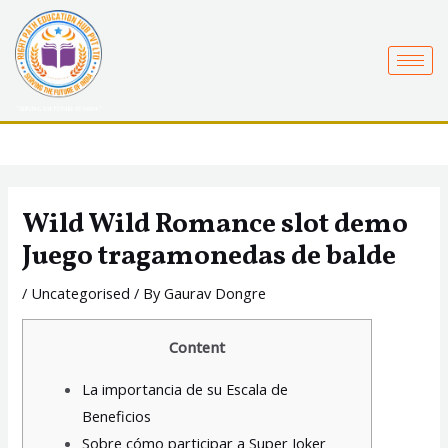
Skip
to
content
Wild Wild Romance slot demo
Juego tragamonedas de balde
/
Uncategorised
/ By
Gaurav Dongre
Content
La importancia de su Escala de
Beneficios
Sobre cómo participar a Super Joker