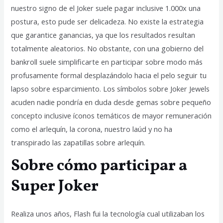
nuestro signo de el Joker suele pagar inclusive 1.000x una
postura, esto pude ser delicadeza. No existe la estrategia
que garantice ganancias, ya que los resultados resultan
totalmente aleatorios. No obstante, con una gobierno del
bankroll suele simplificarte en participar sobre modo más
profusamente formal desplazándolo hacia el pelo seguir tu
lapso sobre esparcimiento. Los símbolos sobre Joker Jewels
acuden nadie pondrí­a en duda desde gemas sobre pequeño
concepto inclusive íconos temáticos de mayor remuneración
como el arlequín, la corona, nuestro laúd y no ha
transpirado las zapatillas sobre arlequín.
Sobre cómo participar a
Super Joker
Realiza unos años, Flash fui la tecnología cual utilizaban los