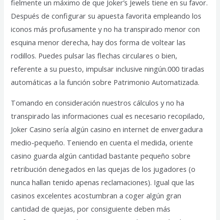
fielmente un máximo de que Joker’s Jewels tiene en su favor.
Después de configurar su apuesta favorita empleando los
iconos más profusamente y no ha transpirado menor con
esquina menor derecha, hay dos forma de voltear las
rodillos. Puedes pulsar las flechas circulares o bien,
referente a su puesto, impulsar inclusive ningún.000 tiradas
automáticas a la función sobre Patrimonio Automatizada.
Tomando en consideración nuestros cálculos y no ha
transpirado las informaciones cual es necesario recopilado,
Joker Casino serí­a algún casino en internet de envergadura
medio-pequeño. Teniendo en cuenta el medida, oriente
casino guarda algún cantidad bastante pequeño sobre
retribución denegados en las quejas de los jugadores (o
nunca hallan tenido apenas reclamaciones). Igual que las
casinos excelentes acostumbran a coger algún gran
cantidad de quejas, por consiguiente deben más