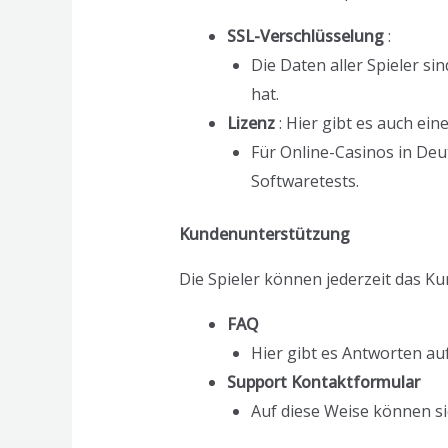
SSL-Verschlüsselung
:
Die Daten aller Spieler si
hat.
Lizenz
: Hier gibt es auch ei
Für Online-Casinos in Deu
Softwaretests.
Kundenunterstützung
Die Spieler können jederzeit das K
FAQ
Hier gibt es Antworten auf
Support Kontaktformular
Auf diese Weise können s