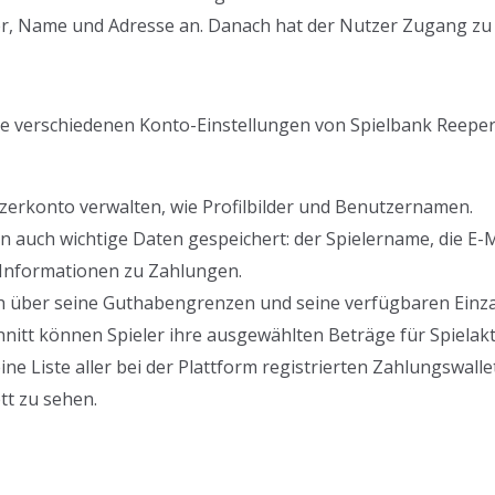
lter, Name und Adresse an. Danach hat der Nutzer Zugang zu 
die verschiedenen Konto-Einstellungen von Spielbank Reepe
zerkonto verwalten, wie Profilbilder und Benutzernamen.
n auch wichtige Daten gespeichert: der Spielername, die E-M
Informationen zu Zahlungen.
ch über seine Guthabengrenzen und seine verfügbaren Ein
hnitt können Spieler ihre ausgewählten Beträge für Spielakt
ine Liste aller bei der Plattform registrierten Zahlungswallet
tt zu sehen.