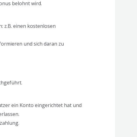
onus belohnt wird.
: z.B. einen kostenlosen
informieren und sich daran zu
chgeführt.
utzer ein Konto eingerichtet hat und
rlassen.
zahlung.