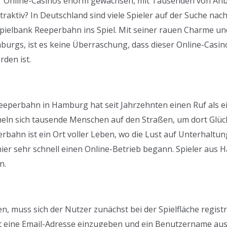
 der Online-Casinos enorm gewachsen, mit Tausenden von Anbi
traktiv? In Deutschland sind viele Spieler auf der Suche na
ielbank Reeperbahn ins Spiel. Mit seiner rauen Charme und
urgs, ist es keine Überraschung, dass dieser Online-Casino
rden ist.
eeperbahn in Hamburg hat seit Jahrzehnten einen Ruf als 
eln sich tausende Menschen auf den Straßen, um dort Glück
rbahn ist ein Ort voller Leben, wo die Lust auf Unterhaltun
 hier sehr schnell einen Online-Betrieb begann. Spieler 
n.
, muss sich der Nutzer zunächst bei der Spielfläche registri
ht eine Email-Adresse einzugeben und ein Benutzername au