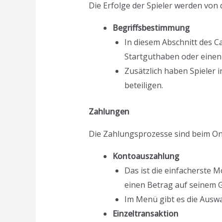
Die Erfolge der Spieler werden von 
Begriffsbestimmung
In diesem Abschnitt des C
Startguthaben oder einen 
Zusätzlich haben Spieler in
beteiligen.
Zahlungen
Die Zahlungsprozesse sind beim On
Kontoauszahlung
Das ist die einfacherste M
einen Betrag auf seinem G
Im Menü gibt es die Auswa
Einzeltransaktion