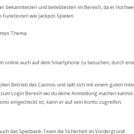
der bekanntesten und beliebtesten im Bereich, da er hochwer
n Funktionen wie Jackpot-Spielen.
mmtes Thema.
form online auch auf dem Smartphone zu besuchen, durch ein
len Betrieb des Casinos und lädt sich mit einem guten Inter
f zum Login Bereich wo du deine Anmeldung machen kannst.
asino eingecheckt ist, kann er auf sein Konto zugreifen.
auch das Spielbank-Team die Sicherheit im Vordergrund: