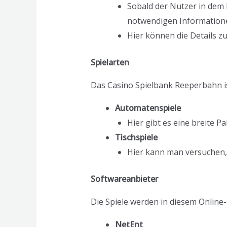
Sobald der Nutzer in dem 
notwendigen Information
Hier können die Details z
Spielarten
Das Casino Spielbank Reeperbahn is
Automatenspiele
Hier gibt es eine breite P
Tischspiele
Hier kann man versuchen,
Softwareanbieter
Die Spiele werden in diesem Online
NetEnt