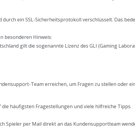
nd durch ein SSL-Sicherheitsprotokoll verschlüsselt. Das bed
nen besonderen Hinweis:
tschland gilt die sogenannte Lizenz des GLI (Gaming Laborat
undensupport-Team erreichen, um Fragen zu stellen oder ei
 die häufigsten Fragestellungen und viele hilfreiche Tipps.
ich Spieler per Mail direkt an das Kundensupportteam wend