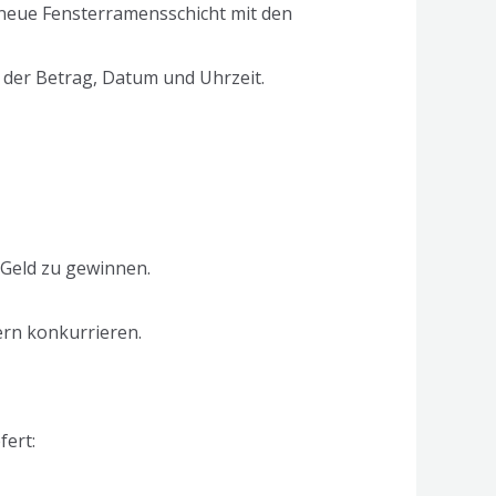
 neue Fensterramensschicht mit den
l der Betrag, Datum und Uhrzeit.
 Geld zu gewinnen.
rn konkurrieren.
fert: