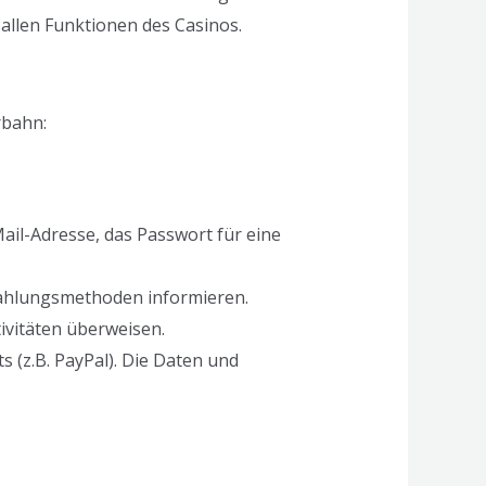
allen Funktionen des Casinos.
rbahn:
ail-Adresse, das Passwort für eine
zahlungsmethoden informieren.
ivitäten überweisen.
s (z.B. PayPal). Die Daten und