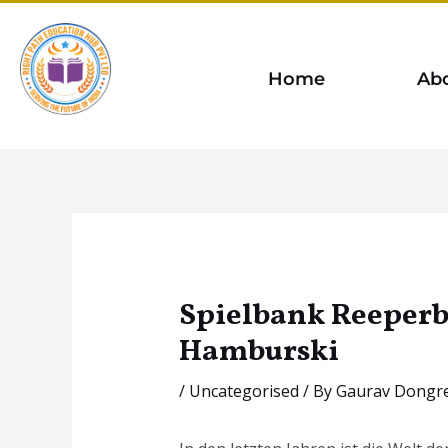
Skip
to
content
Home
Ab
Spielbank Reeperb
Hamburski
/
Uncategorised
/ By
Gaurav Dongr