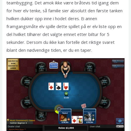
teambygging. Det amok ikke være bråtevis tid igang dem
for hver elv tenke, så familie sier absolutt den første tanken
hvilken dukker opp inne i hodet deres. Ei annen
framgangsmåte elv spille dette spillet på er elv liste opp en
del hvilket tilhører det valgte emnet etter biltur for 5
sekunder. Dersom du ikke kan fortelle det riktige svaret
iblant den nødvendige tiden, er du en taper.