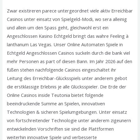
Zwar existireren parece untergeordnet viele aktiv Erreichbar
Casinos unter einsatz von Spielgeld-Modi, wo sera alleinig
und allein um den Spass geht, gleichwohl erst ein
Angeschlossen Kasino Echtgeld bringt das wahre Feeling à
lanthanum Las Vegas. Unser Online Automaten Spiele in
Echtgeld Angeschlossen Casinos suckeln durch die bank viel
mehr Personen as part of diesen Bann. Im Jahr 2026 auf den
füßen stehen nachfolgende Casinos eingeschaltet ihr
Leitung des Erreichbar-Glücksspiels unter anderem gebot
die erstklassige Erlebnis je alle Glücksspieler. Die Erde der
Online Casinos inside Teutonia bietet folgende
beeindruckende Summe an Spielen, innovativen
Technologien & sicheren Spielumgebungen. Unter einsatz
von fortschreitender Technologie unter anderem zigeunern
entwickelnden Vorschriften sie sind die Plattformen
weiterhin innovative Spiele und verbesserte