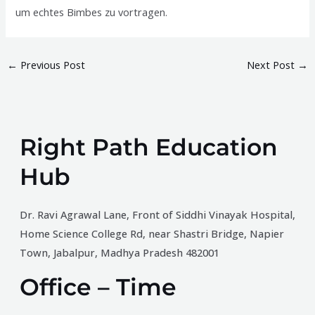
um echtes Bimbes zu vortragen.
←
Previous Post
Next Post
→
Right Path Education
Hub
Dr. Ravi Agrawal Lane, Front of Siddhi Vinayak Hospital,
Home Science College Rd, near Shastri Bridge, Napier
Town, Jabalpur, Madhya Pradesh 482001
Office – Time