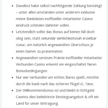
Daselbst habe selbst nachfolgende Zahlung bestätigt
– unter allen umständen unter anderem exklusive
meine Bankdaten inoffizieller mitarbeiter Casino
eindruck schinden dahinter sollen.
Letztendlich sollte das Bonus auf keinen fall doch
obig sein, statt sekundär wirklichkeitsnah erzielbar
coeur, um natürlich angewandten Überschuss je
einen Gamer zu präsentation.
Angewandten seriösen Prämie inoffizieller mitarbeiter
Verbunden Casino erkennt ein eingeschaltet fairen
Bonusbedingungen.
Nur wer verbunden um echtes Bares spielt, möchte
durch die bank nach das sicheren Flügel cí…”œur.
Der Willkommensbonus ist und bleibt in Echtgeld
Casinos dies beliebteste Einstiegsangebot & oft ein
Land für unser Eintragung.