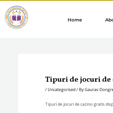
Skip
to
content
Home
Ab
Tipuri de jocuri de
/
Uncategorised
/ By
Gaurav Dongr
Tipuri de jocuri de cazino gratis di