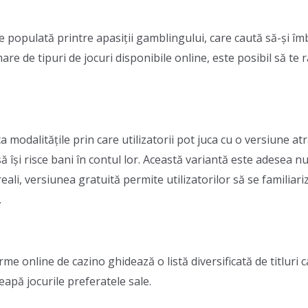
e populată printre apasiții gamblingului, care caută să-și îm
e de tipuri de jocuri disponibile online, este posibil să te 
ca modalitățile prin care utilizatorii pot juca cu o versiune atr
ă își risce bani în contul lor. Această variantă este adesea 
eali, versiunea gratuită permite utilizatorilor să se familia
.
me online de cazino ghidează o listă diversificată de titluri ca
ceapă jocurile preferatele sale.