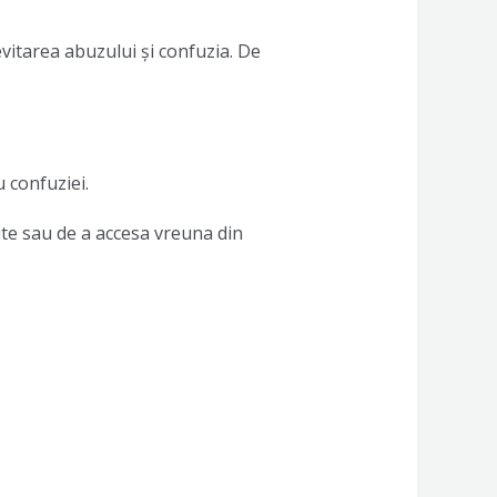
evitarea abuzului și confuzia. De
u confuziei.
uite sau de a accesa vreuna din