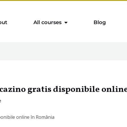
out
All courses
Blog
 cazino gratis disponibile onli
e
sponibile online în România