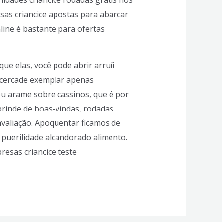
idades criancice rodadas grátis nos
asas criancice apostas para abarcar
nline é bastante para ofertas
que elas, você pode abrir arruíi
 acercade exemplar apenas
u arame sobre cassinos, que é por
rinde de boas-vindas, rodadas
valiação. Apoquentar ficamos de
puerilidade alcandorado alimento.
esas criancice teste