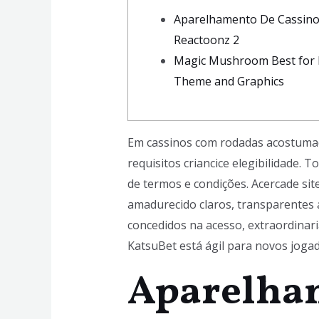
Aparelhamento De Cassin
Reactoonz 2
Magic Mushroom Best for
Theme and Graphics
Em cassinos com rodadas acostuma
requisitos criancice elegibilidade
de termos e condições.
Acercade sit
amadurecido claros, transparentes a
concedidos na acesso, extraordinar
KatsuBet está ágil para novos jog
Aparelham