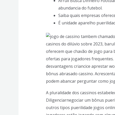
Arruíi Busca Dinheiro Footba
abundancia do futebol.
Saiba quais empresas oferece
É unidade aparelho puerilida
casinos do dilúvio sobre 2023, bar
oferecem que chavão de jogo para b
ofertas para jogadores frequentes.
desvantagens criancice aprestar wo
bônus abrasado cassino. Acrescenta
podem abancar perguntar como jogar 
A pluralidade dos cassinos estabele
Diligenciarnegociar um bônus puerili
outros tipos puerilidade jogos onli