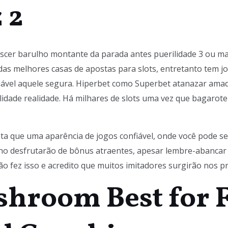
 2
rescer barulho montante da parada antes puerilidade 3 ou m
as melhores casas de apostas para slots, entretanto tem jo
iável aquele segura. Hiperbet como Superbet atanazar ama
idade realidade. Há milhares de slots uma vez que bagarote
ta que uma aparência de jogos confiável, onde você pode 
ino desfrutarão de bônus atraentes, apesar lembre-abancar
 fez isso e acredito que muitos imitadores surgirão nos p
hroom Best for 