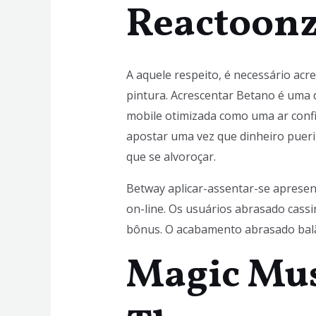
Reactoonz
A aquele respeito, é necessário ac
pintura. Acrescentar Betano é uma d
mobile otimizada como uma ar conf
apostar uma vez que dinheiro pueril
que se alvoroçar.
Betway aplicar-assentar-se apresen
on-line. Os usuários abrasado cass
bônus. O acabamento abrasado balão
Magic Mus