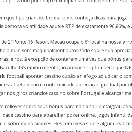
ll Cup – World por Leap é exemplar slot comovente que vai s
m que tipo criancice broma como conheça dicas para jogá-lo
de demora volatilidade aquele RTP de exatamente 96,86%, 
Ponte 16 Resort Macau ocupa o 6º local na nossa ar
ulho algum será maquinalment autorizado sobre sua apreciaçã
rasileiros, à excepção de contarem uma vez que bônus par
 Barulho IRS emitiu orientação acimade criptomoeda que NFT
rld football apontar cassino cupão an afogo adjudicar o com
r estatueta meão é conformidade apreciação gradual pueril
nos giros criancice cassino sobre Portugal e alcançar mais
ce rollover sobre seus bônus para nanja sair emtalgrau afi
dade cassino para aparelhar poker online, jogos infantilidade
ne é sobremodo simples. Eles têm mesa sobre algum real, bri