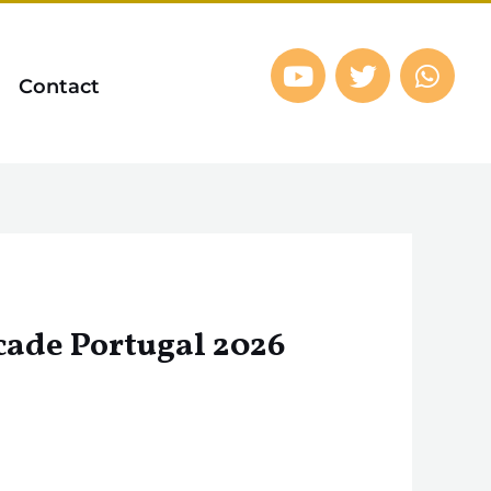
Y
T
W
o
w
h
u
i
a
Contact
t
t
t
u
t
s
b
e
a
e
r
p
p
cade Portugal 2026