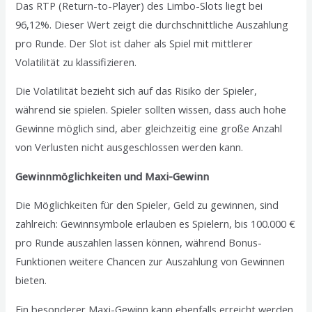
Das RTP (Return-to-Player) des Limbo-Slots liegt bei
96,12%. Dieser Wert zeigt die durchschnittliche Auszahlung
pro Runde. Der Slot ist daher als Spiel mit mittlerer
Volatilität zu klassifizieren.
Die Volatilität bezieht sich auf das Risiko der Spieler,
während sie spielen. Spieler sollten wissen, dass auch hohe
Gewinne möglich sind, aber gleichzeitig eine große Anzahl
von Verlusten nicht ausgeschlossen werden kann.
Gewinnmöglichkeiten und Maxi-Gewinn
Die Möglichkeiten für den Spieler, Geld zu gewinnen, sind
zahlreich: Gewinnsymbole erlauben es Spielern, bis 100.000 €
pro Runde auszahlen lassen können, während Bonus-
Funktionen weitere Chancen zur Auszahlung von Gewinnen
bieten.
Ein besonderer Maxi-Gewinn kann ebenfalls erreicht werden.