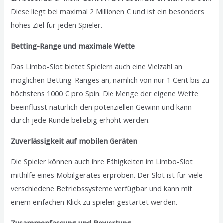
Diese liegt bei maximal 2 Millionen € und ist ein besonders
hohes Ziel für jeden Spieler.
Betting-Range und maximale Wette
Das Limbo-Slot bietet Spielern auch eine Vielzahl an
möglichen Betting-Ranges an, nämlich von nur 1 Cent bis zu
höchstens 1000 € pro Spin. Die Menge der eigene Wette
beeinflusst natürlich den potenziellen Gewinn und kann
durch jede Runde beliebig erhöht werden.
Zuverlässigkeit auf mobilen Geräten
Die Spieler können auch ihre Fähigkeiten im Limbo-Slot
mithilfe eines Mobilgerätes erproben. Der Slot ist für viele
verschiedene Betriebssysteme verfügbar und kann mit
einem einfachen Klick zu spielen gestartet werden.
Zusammenfassung und Bewertung