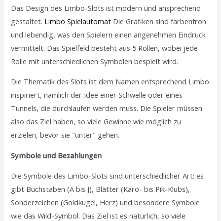
Das Design des Limbo-Slots ist modern und ansprechend
gestaltet.
Limbo Spielautomat
Die Grafiken sind farbenfroh
und lebendig, was den Spielern einen angenehmen Eindruck
vermittelt. Das Spielfeld besteht aus 5 Rollen, wobei jede
Rolle mit unterschiedlichen Symbolen bespielt wird.
Die Thematik des Slots ist dem Namen entsprechend Limbo
inspiriert, nämlich der Idee einer Schwelle oder eines
Tunnels, die durchlaufen werden muss. Die Spieler müssen
also das Ziel haben, so viele Gewinne wie möglich zu
erzielen, bevor sie "unter" gehen.
Symbole und Bezahlungen
Die Symbole des Limbo-Slots sind unterschiedlicher Art: es
gibt Buchstaben (A bis J), Blätter (Karo- bis Pik-Klubs),
Sonderzeichen (Goldkugel, Herz) und besondere Symbole
wie das Wild-Symbol. Das Ziel ist es natürlich, so viele