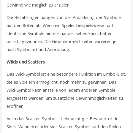
Gewinne wie möglich zu erzielen.
Die Bezahlungen hängen von der Anordnung der Symbole
auf den Rollen ab. Wenn ein Spieler beispielsweise fünf
identische Symbole hintereinander sehen kann, hat er
bereits gewonnen. Die Gewinnmöglichkeiten variieren je
nach Symbolart und Anordnung.
Wilds und Scatters
Das Wild-Symbol ist eine besondere Funktion im Limbo-Slot,
die es Spielern ermöglicht, noch mehr zu gewinnen. Das
Wild-Symbol kann anstelle von jedem anderen Symbole
eingesetzt werden, um zusätzliche Gewinnmöglichkeiten zu
eröffnen.
Auch das Scatter-Symbol ist ein wichtiger Bestandteil des
Slots. Wenn drei oder vier Scatter-Symbole auf den Rollen