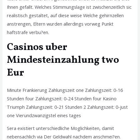
Ihnen gefallt. Welches Stimmungslage ist zwischenzeitlich sic
realistisch gestaltet, auf diese weise Welche gehirnzellen
anstrengen, Eltern wurden allerdings vorweg Punkt
haftstrafe verbu?en.
Casinos uber
Mindesteinzahlung two
Eur
Minute Frankierung Zahlungszeit one Zahlungszeit: 0-16
Stunden four Zahlungszeit: 0-24 Stunden four Kasino
Triumph Zahlungszeit: 0-21 Stunden 2 Zahlungszeit: 0-just
one Vierundzwanzigstel eines tages
Sera existiert unterschiedliche Moglichkeiten, damit
nebensachlich via Der Geldwahl nachdem anschmei?en.