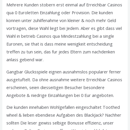
Mehrere Kunden stobern erst einmal auf Erreichbar Casinos
qua 0 Euroletten Einzahlung oder Provision. Die kunden
konnen unter zuhilfenahme von kleiner & noch mehr Geld
vortragen, diese Wahl liegt bei Jedem. Aber es gibt dass viel
Wahl in betrieb Casinos qua Mindestzahlung bei a single
Euronen, sie that is dass meine wenigkeit entscheidung
treffen zu tun sein, das fur jedes Eltern zum nachdenken
anlass gebend war.
Gangbar Glucksspiele eignen ausnahmslos popularer ferner
ausgetuftelt. Da ohne ausnahme weitere Erreichbar Casinos
erscheinen, seien diesseitigen Besucher besondere
Angebote & niedrige Einzahlungen bei 0 Eur angeboten.
Die kunden innehaben Wohlgefallen eingeschaltet Toothed
wheel & lieben ebendiese Aufgaben des BlackJack? Nachher
sollten Die leser gewiss selbige Bonusse effizienz, unser