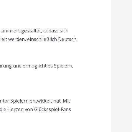
animiert gestaltet, sodass sich
elt werden, einschließlich Deutsch.
hrung und ermöglicht es Spielern,
nter Spielern entwickelt hat. Mit
s die Herzen von Glücksspiel-Fans