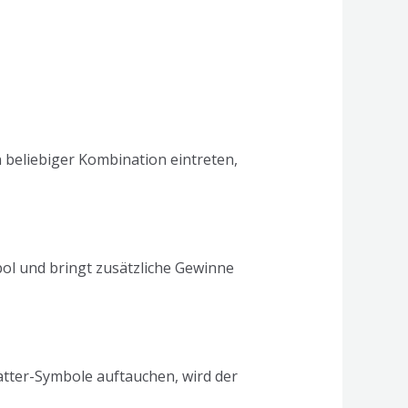
 beliebiger Kombination eintreten,
bol und bringt zusätzliche Gewinne
atter-Symbole auftauchen, wird der