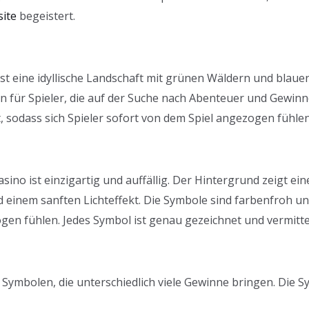
ite
begeistert.
t eine idyllische Landschaft mit grünen Wäldern und blauen
 für Spieler, die auf der Suche nach Abenteuer und Gewinne
t, sodass sich Spieler sofort von dem Spiel angezogen fühlen
asino ist einzigartig und auffällig. Der Hintergrund zeigt e
einem sanften Lichteffekt. Die Symbole sind farbenfroh und
gen fühlen. Jedes Symbol ist genau gezeichnet und vermitte
 Symbolen, die unterschiedlich viele Gewinne bringen. Die Sy