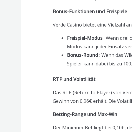
Bonus-Funktionen und Freispiele
Verde Casino bietet eine Vielzahl 
Freispiel-Modus
: Wenn drei 
Modus kann jeder Einsatz ve
Bonus-Round
: Wenn das Wil
Spieler kann dabei bis zu 10
RTP und Volatilität
Das RTP (Return to Player) von Verd
Gewinn von 0,96€ erhält. Die Volatil
Betting-Range und Max-Win
Der Minimum-Bet liegt bei 0,10€, d