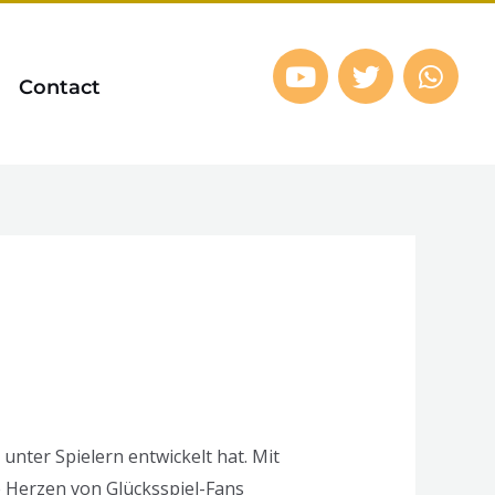
Y
T
W
o
w
h
u
i
a
Contact
t
t
t
u
t
s
b
e
a
e
r
p
p
unter Spielern entwickelt hat. Mit
ie Herzen von Glücksspiel-Fans