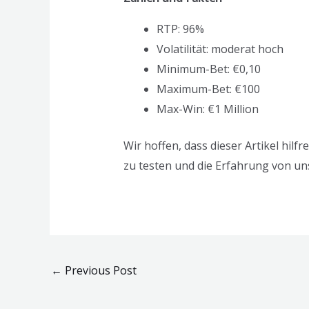
RTP: 96%
Volatilität: moderat hoch
Minimum-Bet: €0,10
Maximum-Bet: €100
Max-Win: €1 Million
Wir hoffen, dass dieser Artikel hilf
zu testen und die Erfahrung von u
←
Previous Post