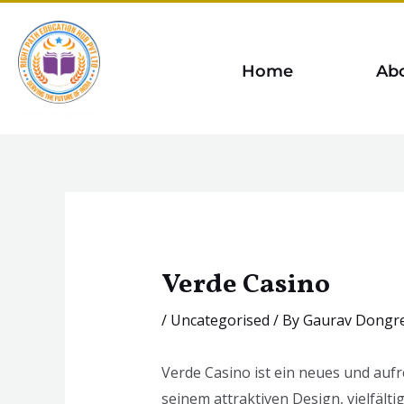
Skip
to
content
Home
Ab
Verde Casino
/
Uncategorised
/ By
Gaurav Dongr
Verde Casino ist ein neues und aufr
seinem attraktiven Design, vielfälti