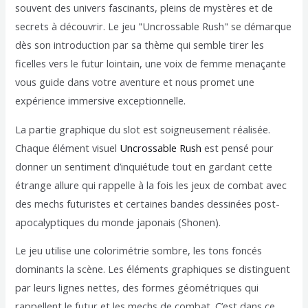
souvent des univers fascinants, pleins de mystères et de
secrets à découvrir. Le jeu "Uncrossable Rush" se démarque
dès son introduction par sa thème qui semble tirer les
ficelles vers le futur lointain, une voix de femme menaçante
vous guide dans votre aventure et nous promet une
expérience immersive exceptionnelle.
La partie graphique du slot est soigneusement réalisée.
Chaque élément visuel
Uncrossable Rush
est pensé pour
donner un sentiment d’inquiétude tout en gardant cette
étrange allure qui rappelle à la fois les jeux de combat avec
des mechs futuristes et certaines bandes dessinées post-
apocalyptiques du monde japonais (Shonen).
Le jeu utilise une colorimétrie sombre, les tons foncés
dominants la scène. Les éléments graphiques se distinguent
par leurs lignes nettes, des formes géométriques qui
rappellent le futur et les mechs de combat. C’est dans ce