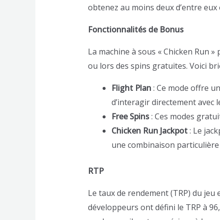
obtenez au moins deux d’entre eux 
Fonctionnalités de Bonus
La machine à sous « Chicken Run » p
ou lors des spins gratuites. Voici 
Flight Plan
: Ce mode offre un
d’interagir directement avec l
Free Spins
: Ces modes gratuit
Chicken Run Jackpot
: Le jac
une combinaison particulière
RTP
Le taux de rendement (TRP) du jeu es
développeurs ont défini le TRP à 96,