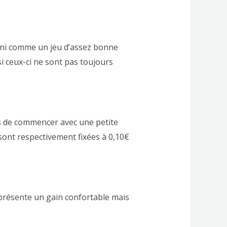
éfini comme un jeu d’assez bonne
i ceux-ci ne sont pas toujours
s de commencer avec une petite
ont respectivement fixées à 0,10€
eprésente un gain confortable mais