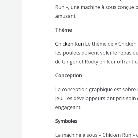
Run », une machine à sous conçue po
amusant.
Thème
Chicken Run
Le thème de « Chicken 
les poulets doivent voler le repas 
de Ginger et Rocky en leur offrant 
Conception
La conception graphique est sobre mai
jeu. Les développeurs ont pris soin 
engageant.
Symboles
La machine à sous « Chicken Run » 