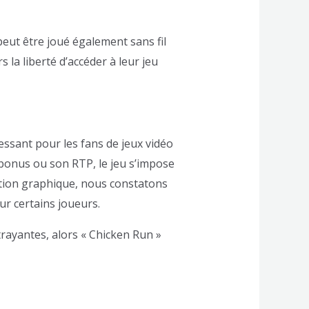
eut être joué également sans fil
 la liberté d’accéder à leur jeu
essant pour les fans de jeux vidéo
 bonus ou son RTP, le jeu s’impose
ition graphique, nous constatons
ur certains joueurs.
trayantes, alors « Chicken Run »