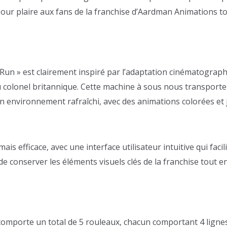
ur plaire aux fans de la franchise d’Aardman Animations to
Run » est clairement inspiré par l’adaptation cinématogra
du colonel britannique. Cette machine à sous nous transpor
un environnement rafraîchi, avec des animations colorées et 
s efficace, avec une interface utilisateur intuitive qui facili
de conserver les éléments visuels clés de la franchise tout 
comporte un total de 5 rouleaux, chacun comportant 4 ligne