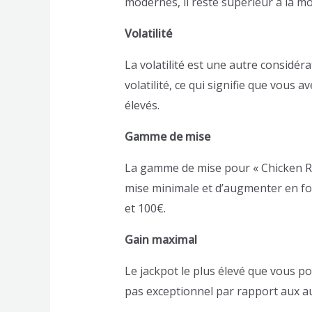
modernes, il reste supérieur à la m
Volatilité
La volatilité est une autre considér
volatilité, ce qui signifie que vous
élevés.
Gamme de mise
La gamme de mise pour « Chicken Ru
mise minimale et d’augmenter en fo
et 100€.
Gain maximal
Le jackpot le plus élevé que vous p
pas exceptionnel par rapport aux aut