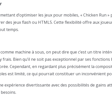
r
ettant d’optimiser les jeux pour mobiles, « Chicken Run » p
 des jeux flash ou HTML5. Cette flexibilité offre aux joueurs
out temps.
 comme machine à sous, on peut dire que c’est un titre intér
frais. Bien qu’il ne soit pas exceptionnel par ses fonctions
olorée. Cependant, en regardant plus précisément la compos
es est limité, ce qui pourrait constituer un inconvénient po
e expérience divertissante avec des possibilités de gains at
 besoins.