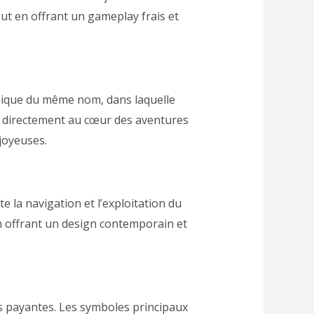
ut en offrant un gameplay frais et
phique du même nom, dans laquelle
te directement au cœur des aventures
joyeuses.
te la navigation et l’exploitation du
en offrant un design contemporain et
s payantes. Les symboles principaux