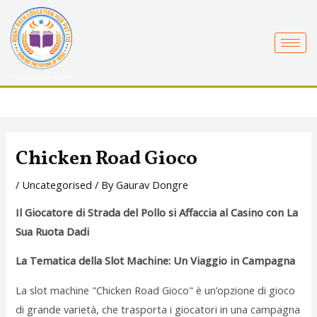
Skip
to
content
Chicken Road Gioco
/
Uncategorised
/ By
Gaurav Dongre
Il Giocatore di Strada del Pollo si Affaccia al Casino con La
Sua Ruota Dadi
La Tematica della Slot Machine: Un Viaggio in Campagna
La slot machine "Chicken Road Gioco" è un’opzione di gioco
di grande varietà, che trasporta i giocatori in una campagna