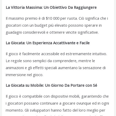
La Vittoria Massima: Un Obiettivo Da Raggiungere
Il massimo premio è di $10 000 per ruota. Ciò significa che i
giocatori con un budget più elevato possono sperare in
guadagni considerevoli e ottenere vincite significative.
La Giocata: Un Esperienza Accattivante e Facile
Il gioco è facilmente accessibile ed estremamente intuitivo.
Le regole sono semplici da comprendere, mentre le
animazioni e gli effetti speciali aumentano la sensazione di
immersione nel gioco.
La Giocata su Mobile: Un Giorno Da Portare con Sé
Il gioco è compatibile con dispositivi mobili, garantendo che
i giocatori possano continuare a giocare ovunque ed in ogni
momento. Gli sviluppatori hanno fatto del loro meglio per