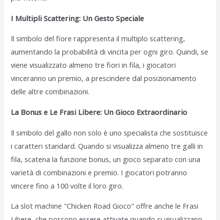
I Multipli Scattering: Un Gesto Speciale
Il simbolo del fiore rappresenta il multiplo scattering,
aumentando la probabilità di vincita per ogni giro. Quindi, se
viene visualizzato almeno tre fiori in fila, i giocatori
vinceranno un premio, a prescindere dal posizionamento
delle altre combinazioni.
La Bonus e Le Frasi Libere: Un Gioco Extraordinario
Il simbolo del gallo non solo è uno specialista che sostituisce
i caratteri standard. Quando si visualizza almeno tre galli in
fila, scatena la funzione bonus, un gioco separato con una
varietà di combinazioni e premio. I giocatori potranno
vincere fino a 100 volte il loro giro.
La slot machine "Chicken Road Gioco" offre anche le Frasi
Libere, che possono essere attivate quando si visualizzano