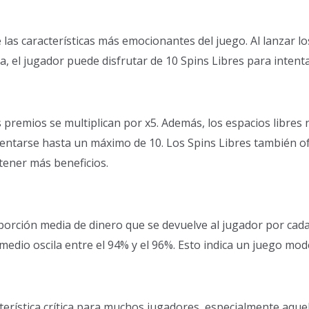
 las características más emocionantes del juego. Al lanzar lo
a, el jugador puede disfrutar de 10 Spins Libres para intent
s premios se multiplican por x5. Además, los espacios libre
entarse hasta un máximo de 10. Los Spins Libres también o
btener más beneficios.
oporción media de dinero que se devuelve al jugador por cad
omedio oscila entre el 94% y el 96%. Esto indica un juego mo
cterística crítica para muchos jugadores, especialmente aque