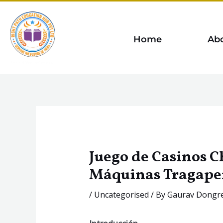
Skip
to
content
Home
Ab
Juego de Casinos Ch
Máquinas Tragape
/
Uncategorised
/ By
Gaurav Dongr