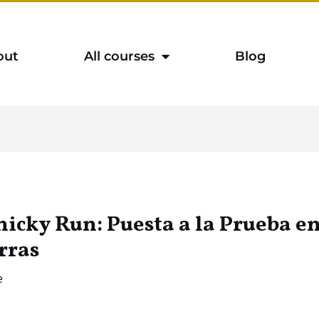
out
All courses
Blog
icky Run: Puesta a la Prueba en 
rras
e