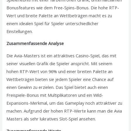
Bonusfeatures wie dem Free-Spins-Bonus. Die hohe RTP-
Wert und breite Palette an Wettbeträgen macht es zu
einem idealen Spiel für Spieler unterschiedlicher
Einstellungen.
Zusammenfassende Analyse
Die Avia-Masters ist ein attraktives Casino-Spiel, das mit
seiner visuellen Grafik die Spieler anspricht. Mit seinem
hohen RTP-Wert von 96% und einer breiten Palette an
Wettbeträgen bieten sie jedem Spieler eine Chance auf
einen Gewinn zu erzielen. Das Spiel bietet auch einen
Freispiele-Bonus mit Multiplikatoren und ein Wild-
Expansions-Merkmal, um das Gameplay noch attraktiver zu
machen. Aufgrund der hohen RTP-Werte kann man die Avia
Masters als sehr lukratives Slot-Spiel ansehen.
Zusammenfassende Worte