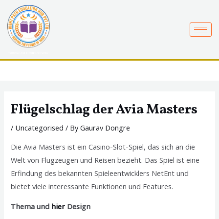
Skip
to
content
Flügelschlag der Avia Masters
/
Uncategorised
/ By
Gaurav Dongre
Die Avia Masters ist ein Casino-Slot-Spiel, das sich an die
Welt von Flugzeugen und Reisen bezieht. Das Spiel ist eine
Erfindung des bekannten Spieleentwicklers NetEnt und
bietet viele interessante Funktionen und Features.
Thema und
hier
Design