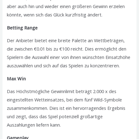
aber auch hin und wieder einen größeren Gewinn erzielen
könnte, wenn sich das Glück kurzfristig ändert.
Betting Range
Der Anbieter bietet eine breite Palette an Wettbeträgen,
die zwischen €0.01 bis zu €100 reicht. Dies ermöglicht den
Spielern die Auswahl einer von ihnen wünschten Einsatzhöhe
auszuwählen und sich auf das Spielen zu konzentrieren.
Max Win
Das Höchstmögliche Gewinnlimit beträgt 2.000 x des
eingestellten Wetteinsatzes, bei dem fünf Wild-Symbole
zusammenkommen. Dies ist ein hervorragendes Ergebnis
und zeigt, dass das Spiel potenziell großartige
Auszahlungen liefern kann.
Gameplay