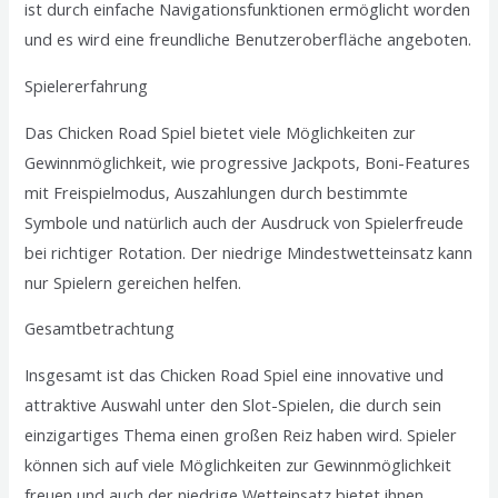
ist durch einfache Navigationsfunktionen ermöglicht worden
und es wird eine freundliche Benutzeroberfläche angeboten.
Spielererfahrung
Das Chicken Road Spiel bietet viele Möglichkeiten zur
Gewinnmöglichkeit, wie progressive Jackpots, Boni-Features
mit Freispielmodus, Auszahlungen durch bestimmte
Symbole und natürlich auch der Ausdruck von Spielerfreude
bei richtiger Rotation. Der niedrige Mindestwetteinsatz kann
nur Spielern gereichen helfen.
Gesamtbetrachtung
Insgesamt ist das Chicken Road Spiel eine innovative und
attraktive Auswahl unter den Slot-Spielen, die durch sein
einzigartiges Thema einen großen Reiz haben wird. Spieler
können sich auf viele Möglichkeiten zur Gewinnmöglichkeit
freuen und auch der niedrige Wetteinsatz bietet ihnen