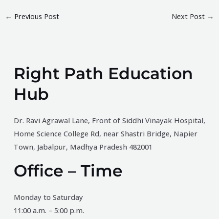
←
Previous Post
Next Post
→
Right Path Education
Hub
Dr. Ravi Agrawal Lane, Front of Siddhi Vinayak Hospital,
Home Science College Rd, near Shastri Bridge, Napier
Town, Jabalpur, Madhya Pradesh 482001
Office – Time
Monday to Saturday
11:00 a.m. – 5:00 p.m.