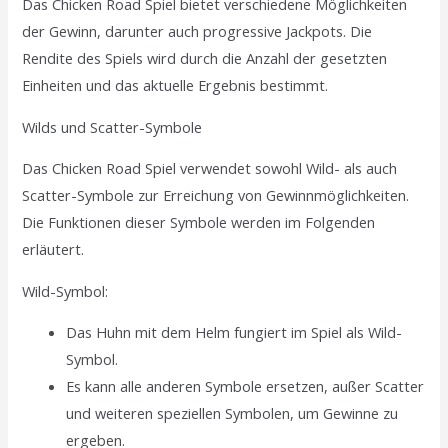
Das Chicken Road Spiel bietet verschiedene Möglichkeiten
der Gewinn, darunter auch progressive Jackpots. Die
Rendite des Spiels wird durch die Anzahl der gesetzten
Einheiten und das aktuelle Ergebnis bestimmt.
Wilds und Scatter-Symbole
Das Chicken Road Spiel verwendet sowohl Wild- als auch
Scatter-Symbole zur Erreichung von Gewinnmöglichkeiten.
Die Funktionen dieser Symbole werden im Folgenden
erläutert.
Wild-Symbol:
Das Huhn mit dem Helm fungiert im Spiel als Wild-
Symbol.
Es kann alle anderen Symbole ersetzen, außer Scatter
und weiteren speziellen Symbolen, um Gewinne zu
ergeben.