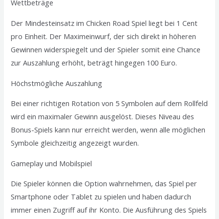
Wettbeträge
Der Mindesteinsatz im Chicken Road Spiel liegt bei 1 Cent
pro Einheit. Der Maximeinwurf, der sich direkt in höheren
Gewinnen widerspiegelt und der Spieler somit eine Chance
zur Auszahlung erhöht, beträgt hingegen 100 Euro.
Höchstmögliche Auszahlung
Bei einer richtigen Rotation von 5 Symbolen auf dem Rollfeld
wird ein maximaler Gewinn ausgelöst. Dieses Niveau des
Bonus-Spiels kann nur erreicht werden, wenn alle möglichen
Symbole gleichzeitig angezeigt wurden.
Gameplay und Mobilspiel
Die Spieler können die Option wahrnehmen, das Spiel per
Smartphone oder Tablet zu spielen und haben dadurch
immer einen Zugriff auf ihr Konto. Die Ausführung des Spiels