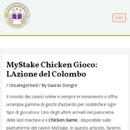
Skip
to
content
MyStake Chicken Gioco:
LAzione del Colombo
/
Uncategorised
/ By
Gaurav Dongre
Il mondo dei casinò online è sempre in movimento e offre
un’ampia gamma di giochi d’azzardo per soddisfare ogni
tipo di giocatore. Uno degli ultimi arrivati nel panorama
delle slot machine è il
Chicken Game
, disponibile sulle
piattaforme del casinò MyStake. In questo articolo, faremo