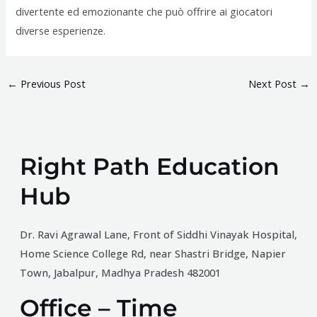
divertente ed emozionante che può offrire ai giocatori
diverse esperienze.
←
Previous Post
Next Post
→
Right Path Education
Hub
Dr. Ravi Agrawal Lane, Front of Siddhi Vinayak Hospital,
Home Science College Rd, near Shastri Bridge, Napier
Town, Jabalpur, Madhya Pradesh 482001
Office – Time