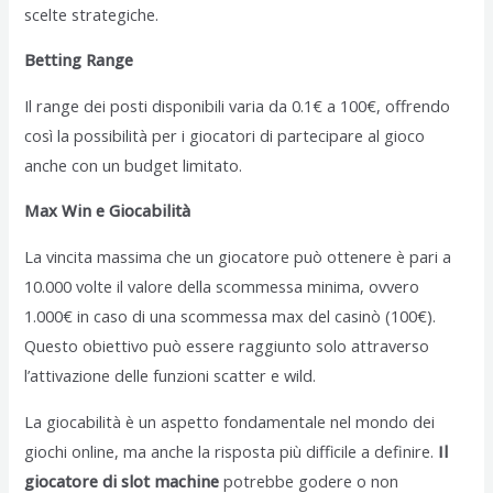
scelte strategiche.
Betting Range
Il range dei posti disponibili varia da 0.1€ a 100€, offrendo
così la possibilità per i giocatori di partecipare al gioco
anche con un budget limitato.
Max Win e Giocabilità
La vincita massima che un giocatore può ottenere è pari a
10.000 volte il valore della scommessa minima, ovvero
1.000€ in caso di una scommessa max del casinò (100€).
Questo obiettivo può essere raggiunto solo attraverso
l’attivazione delle funzioni scatter e wild.
La giocabilità è un aspetto fondamentale nel mondo dei
giochi online, ma anche la risposta più difficile a definire.
Il
giocatore di slot machine
potrebbe godere o non