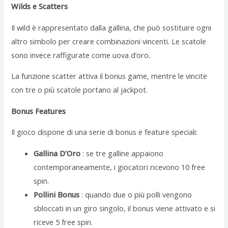
Wilds e Scatters
Il wild è rappresentato dalla gallina, che può sostituire ogni
altro simbolo per creare combinazioni vincenti. Le scatole
sono invece raffigurate come uova d’oro.
La funzione scatter attiva il bonus game, mentre le vincite
con tre o più scatole portano al jackpot.
Bonus Features
Il gioco dispone di una serie di bonus e feature speciali:
Gallina D’Oro
: se tre galline appaiono
contemporaneamente, i giocatori ricevono 10 free
spin.
Pollini Bonus
: quando due o più polli vengono
sbloccati in un giro singolo, il bonus viene attivato e si
riceve 5 free spin.