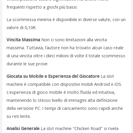
frequenti rispetto a giochi più bassi.
La scommessa minima è disponibile in diverse valute, con un
valore di 0,10€.
Vincita Massima
Non ci sono limitazioni alla vincita
massima. Tuttavia, l’autore non ha trovato alcun caso reale
di una vincita oltre i dieci milioni di volte il totale scommesso
durante le sue prove.
Giocata su Mobile e Esperienza del Giocatore
La slot
machine è compatibile con dispositivi mobili Android e iOS.
L’esperienza di gioco mobile è molto fluida ed intuitiva,
mantenendo lo stesso livello di immagini alta definizione
della versione PC. I tempi di caricamento sono rapidi anche
su reti lente.
Analisi Generale
La slot machine "Chicken Road" si rivela