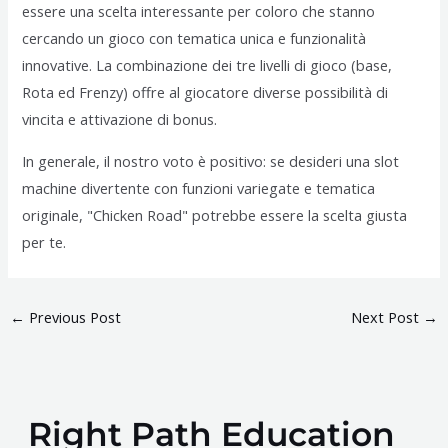
essere una scelta interessante per coloro che stanno
cercando un gioco con tematica unica e funzionalità
innovative. La combinazione dei tre livelli di gioco (base,
Rota ed Frenzy) offre al giocatore diverse possibilità di
vincita e attivazione di bonus.
In generale, il nostro voto è positivo: se desideri una slot
machine divertente con funzioni variegate e tematica
originale, "Chicken Road" potrebbe essere la scelta giusta
per te.
←
Previous Post
Next Post
→
Right Path Education