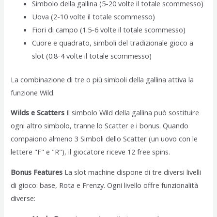
Simbolo della gallina (5-20 volte il totale scommesso)
Uova (2-10 volte il totale scommesso)
Fiori di campo (1.5-6 volte il totale scommesso)
Cuore e quadrato, simboli del tradizionale gioco a
slot (0.8-4 volte il totale scommesso)
La combinazione di tre o più simboli della gallina attiva la
funzione Wild.
Wilds e Scatters
Il simbolo Wild della gallina può sostituire
ogni altro simbolo, tranne lo Scatter e i bonus. Quando
compaiono almeno 3 Simboli dello Scatter (un uovo con le
lettere "F" e "R"), il giocatore riceve 12 free spins.
Bonus Features
La slot machine dispone di tre diversi livelli
di gioco: base, Rota e Frenzy. Ogni livello offre funzionalità
diverse: