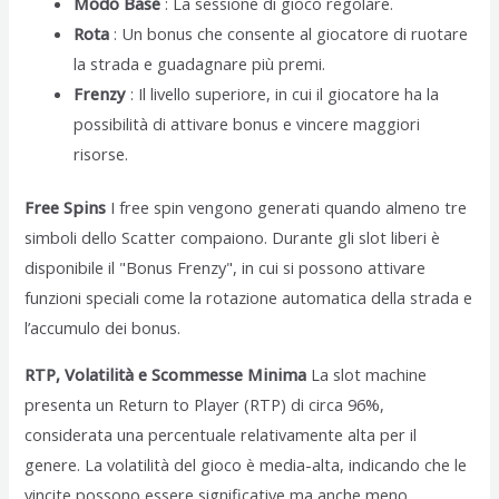
Modo Base
: La sessione di gioco regolare.
Rota
: Un bonus che consente al giocatore di ruotare
la strada e guadagnare più premi.
Frenzy
: Il livello superiore, in cui il giocatore ha la
possibilità di attivare bonus e vincere maggiori
risorse.
Free Spins
I free spin vengono generati quando almeno tre
simboli dello Scatter compaiono. Durante gli slot liberi è
disponibile il "Bonus Frenzy", in cui si possono attivare
funzioni speciali come la rotazione automatica della strada e
l’accumulo dei bonus.
RTP, Volatilità e Scommesse Minima
La slot machine
presenta un Return to Player (RTP) di circa 96%,
considerata una percentuale relativamente alta per il
genere. La volatilità del gioco è media-alta, indicando che le
vincite possono essere significative ma anche meno