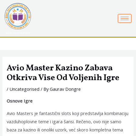
Skip
to
content
Avio Master Kazino Zabava
Otkriva Vise Od Voljenih Igre
/
Uncategorised
/ By
Gaurav Dongre
Osnove Igre
Avio Masters je fantastični slots koji predstavlja kombinaciju
vazduhoplovne teme i igara šansi. Rečeno, ovo nije samo
baza za kazino ili onoliki uzork, već skoro kompletna tema