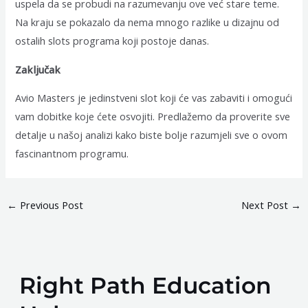
uspela da se probudi na razumevanju ove već stare teme.
Na kraju se pokazalo da nema mnogo razlike u dizajnu od
ostalih slots programa koji postoje danas.
Zaključak
Avio Masters je jedinstveni slot koji će vas zabaviti i omogući
vam dobitke koje ćete osvojiti. Predlažemo da proverite sve
detalje u našoj analizi kako biste bolje razumjeli sve o ovom
fascinantnom programu.
←
Previous Post
Next Post
→
Right Path Education