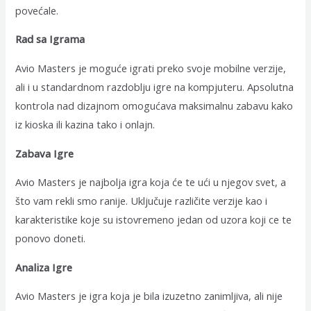
povećale.
Rad sa Igrama
Avio Masters je moguće igrati preko svoje mobilne verzije,
ali i u standardnom razdoblju igre na kompjuteru. Apsolutna
kontrola nad dizajnom omogućava maksimalnu zabavu kako
iz kioska ili kazina tako i onlajn.
Zabava Igre
Avio Masters je najbolja igra koja će te ući u njegov svet, a
što vam rekli smo ranije. Uključuje različite verzije kao i
karakteristike koje su istovremeno jedan od uzora koji ce te
ponovo doneti.
Analiza Igre
Avio Masters je igra koja je bila izuzetno zanimljiva, ali nije