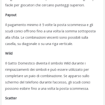
facile per giocatori che cercano punteggi superiori.
Payout
Il pagamento minimo è 5 volte la posta scommessa e gli
scudi conici offrono fino a una volta la somma sottoposta
alla sfida. Le combinazioni vincenti sono possibili sulla
casella, su diagonale o su una riga verticale.
Wild
Il Gatto Domestico diventa il simbolo Wild durante i
rimpiazzamenti dei simboli e può essere utilizzato per
completare un paio di combinazione. Se apparso sullo
schermo del telefono durante l’accesso, gli scudi conici
possono esibire fino a una volta la posta scommessa.
Scatter