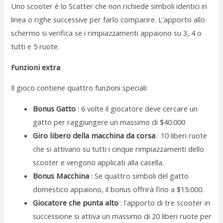
Uno scooter è lo Scatter che non richiede simboli identici in
linea o righe successive per farlo comparire. L'apporto allo
schermo si verifica se i rimpiazzamenti appaiono su 3, 4 o
tutti e 5 ruote.
Funzioni extra
Il gioco contiene quattro funzioni speciali:
Bonus Gatto
: 6 volte il giocatore deve cercare un
gatto per raggiungere un massimo di $40.000
Giro libero della macchina da corsa
: 10 liberi ruote
che si attivano su tutti i cinque rimpiazzamenti dello
scooter e vengono applicati alla casella.
Bonus Macchina
: Se quattro simboli del gatto
domestico appaiono, il bonus offrirà fino a $15.000.
Giocatore che punta alto
: l'apporto di tre scooter in
successione si attiva un massimo di 20 liberi ruote per