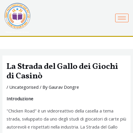
Skip
to
content
La Strada del Gallo dei Giochi
di Casinò
/
Uncategorised
/ By
Gaurav Dongre
Introduzione
"Chicken Road" è un videoreattivo della casella a tema
strada, sviluppato da uno degli studi di giocatori di carte più
autorevoli e rispettati nella industria. La Strada del Gallo