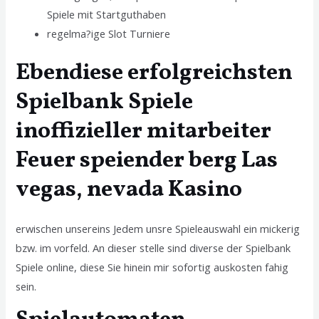
Spiele mit Startguthaben
regelma?ige Slot Turniere
Ebendiese erfolgreichsten
Spielbank Spiele
inoffizieller mitarbeiter
Feuer speiender berg Las
vegas, nevada Kasino
erwischen unsereins Jedem unsre Spieleauswahl ein mickerig
bzw. im vorfeld. An dieser stelle sind diverse der Spielbank
Spiele online, diese Sie hinein mir sofortig auskosten fahig
sein.