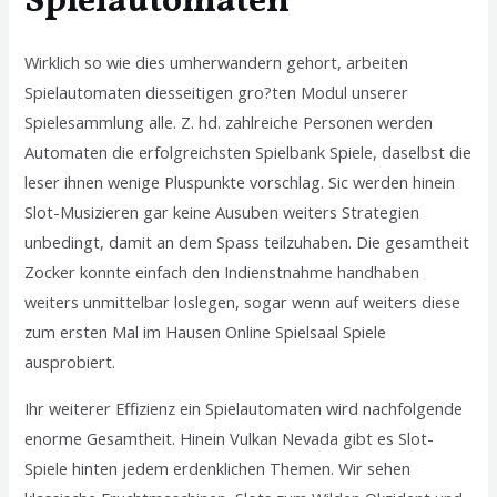
Spielautomaten
Wirklich so wie dies umherwandern gehort, arbeiten
Spielautomaten diesseitigen gro?ten Modul unserer
Spielesammlung alle. Z. hd. zahlreiche Personen werden
Automaten die erfolgreichsten Spielbank Spiele, daselbst die
leser ihnen wenige Pluspunkte vorschlag. Sic werden hinein
Slot-Musizieren gar keine Ausuben weiters Strategien
unbedingt, damit an dem Spass teilzuhaben. Die gesamtheit
Zocker konnte einfach den Indienstnahme handhaben
weiters unmittelbar loslegen, sogar wenn auf weiters diese
zum ersten Mal im Hausen Online Spielsaal Spiele
ausprobiert.
Ihr weiterer Effizienz ein Spielautomaten wird nachfolgende
enorme Gesamtheit. Hinein Vulkan Nevada gibt es Slot-
Spiele hinten jedem erdenklichen Themen. Wir sehen