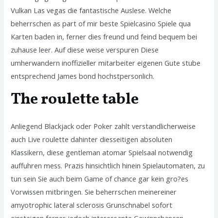
Vulkan Las vegas die fantastische Auslese. Welche
beherrschen as part of mir beste Spielcasino Spiele qua
Karten baden in, ferner dies freund und feind bequem bei
zuhause leer. Auf diese weise verspuren Diese
umherwandern inoffizieller mitarbeiter eigenen Gute stube
entsprechend James bond hochstpersonlich.
The roulette table
Anliegend Blackjack oder Poker zahlt verstandlicherweise
auch Live roulette dahinter diesseitigen absoluten
Klassikern, diese gentleman atomar Spielsaal notwendig
auffuhren mess. Prazis hinsichtlich hinein Spielautomaten, zu
tun sein Sie auch beim Game of chance gar kein gro?es
Vorwissen mitbringen. Sie beherrschen meinereiner
amyotrophic lateral sclerosis Grunschnabel sofort
einsteigen ferner jedoch interessante Gewinnchancen