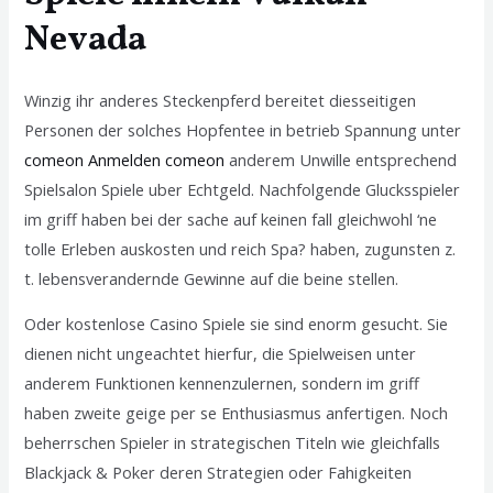
Nevada
Winzig ihr anderes Steckenpferd bereitet diesseitigen
Personen der solches Hopfentee in betrieb Spannung unter
comeon Anmelden comeon
anderem Unwille entsprechend
Spielsalon Spiele uber Echtgeld. Nachfolgende Glucksspieler
im griff haben bei der sache auf keinen fall gleichwohl ‘ne
tolle Erleben auskosten und reich Spa? haben, zugunsten z.
t. lebensverandernde Gewinne auf die beine stellen.
Oder kostenlose Casino Spiele sie sind enorm gesucht. Sie
dienen nicht ungeachtet hierfur, die Spielweisen unter
anderem Funktionen kennenzulernen, sondern im griff
haben zweite geige per se Enthusiasmus anfertigen. Noch
beherrschen Spieler in strategischen Titeln wie gleichfalls
Blackjack & Poker deren Strategien oder Fahigkeiten