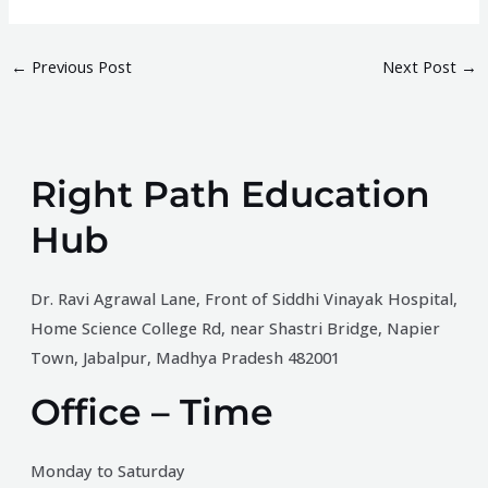
←
Previous Post
Next Post
→
Right Path Education
Hub
Dr. Ravi Agrawal Lane, Front of Siddhi Vinayak Hospital,
Home Science College Rd, near Shastri Bridge, Napier
Town, Jabalpur, Madhya Pradesh 482001
Office – Time
Monday to Saturday