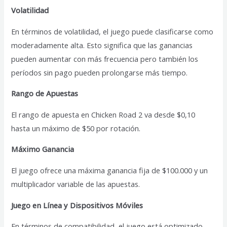
Volatilidad
En términos de volatilidad, el juego puede clasificarse como
moderadamente alta. Esto significa que las ganancias
pueden aumentar con más frecuencia pero también los
períodos sin pago pueden prolongarse más tiempo.
Rango de Apuestas
El rango de apuesta en Chicken Road 2 va desde $0,10
hasta un máximo de $50 por rotación.
Máximo Ganancia
El juego ofrece una máxima ganancia fija de $100.000 y un
multiplicador variable de las apuestas.
Juego en Línea y Dispositivos Móviles
En términos de compatibilidad, el juego está optimizado