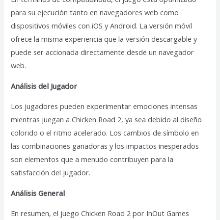
para su ejecución tanto en navegadores web como
dispositivos móviles con iOS y Android. La versión móvil
ofrece la misma experiencia que la versión descargable y
puede ser accionada directamente desde un navegador
web.
Análisis del Jugador
Los jugadores pueden experimentar emociones intensas
mientras juegan a Chicken Road 2, ya sea debido al diseño
colorido o el ritmo acelerado. Los cambios de símbolo en
las combinaciones ganadoras y los impactos inesperados
son elementos que a menudo contribuyen para la
satisfacción del jugador.
Análisis General
En resumen, el juego Chicken Road 2 por InOut Games