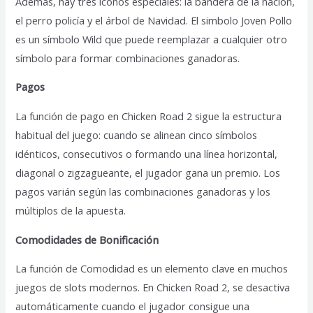
Además, hay tres iconos especiales: la bandera de la nación,
el perro policía y el árbol de Navidad. El simbolo Joven Pollo
es un símbolo Wild que puede reemplazar a cualquier otro
símbolo para formar combinaciones ganadoras.
Pagos
La función de pago en Chicken Road 2 sigue la estructura
habitual del juego: cuando se alinean cinco símbolos
idénticos, consecutivos o formando una línea horizontal,
diagonal o zigzagueante, el jugador gana un premio. Los
pagos varián según las combinaciones ganadoras y los
múltiplos de la apuesta.
Comodidades de Bonificación
La función de Comodidad es un elemento clave en muchos
juegos de slots modernos. En Chicken Road 2, se desactiva
automáticamente cuando el jugador consigue una