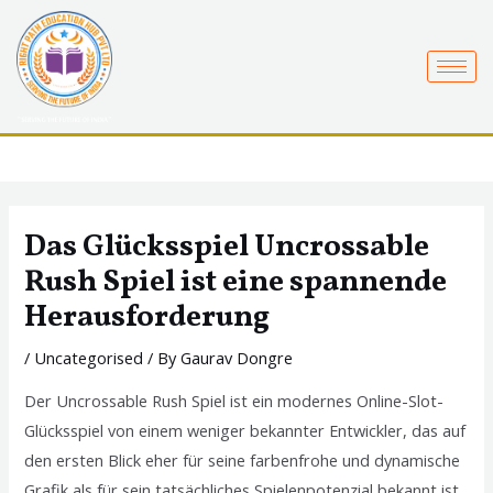
Skip
to
content
Das Glücksspiel Uncrossable
Rush Spiel ist eine spannende
Herausforderung
/
Uncategorised
/ By
Gaurav Dongre
Der Uncrossable Rush Spiel ist ein modernes Online-Slot-
Glücksspiel von einem weniger bekannter Entwickler, das auf
den ersten Blick eher für seine farbenfrohe und dynamische
Grafik als für sein tatsächliches Spielenpotenzial bekannt ist.