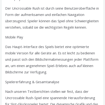
Der Uncrossable Rush ist durch seine Benutzeroberfläche in
Form der aufmerksamen und einfachen Navigation
überzeugend. Spieler können das Spiel ohne Schwierigkeiten
verstehen, sobald sie die wichtigsten Regeln kennen.
Mobile Play
Das Haupt-Interface des Spiels bietet eine optimierte
mobile Version für alle Geräte an. Es ist leicht zu bedienen
und passt sich den Bildschirmabmessungen jeder Plattform
an, um einen angenehmen Spiel-Erlebnis auch auf kleinen
Bildschirme zur Verfügung.
Spielererfahrung & Gesamtanalyse
Nach unseren Testberichten stellen wir fest, dass der
Uncrossable Rush-Spiel eine spannende Herausforderung
für Slot-Glücksspieler bietet. Die dynamische Grafik und das