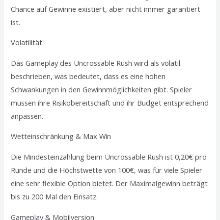
Chance auf Gewinne existiert, aber nicht immer garantiert
ist.
Volatilität
Das Gameplay des Uncrossable Rush wird als volatil
beschrieben, was bedeutet, dass es eine hohen
Schwankungen in den Gewinnmöglichkeiten gibt. Spieler
müssen ihre Risikobereitschaft und ihr Budget entsprechend
anpassen.
Wetteinschränkung & Max Win
Die Mindesteinzahlung beim Uncrossable Rush ist 0,20€ pro
Runde und die Höchstwette von 100€, was für viele Spieler
eine sehr flexible Option bietet. Der Maximalgewinn beträgt
bis zu 200 Mal den Einsatz.
Gameplay & Mobilversion