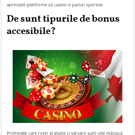
apreciate platforme să casino si pariuri sportive.
De sunt tipurile de bonus
accesibile?
Promoțiile care rotiri gratuite ci vărsare sunt cele măciucă