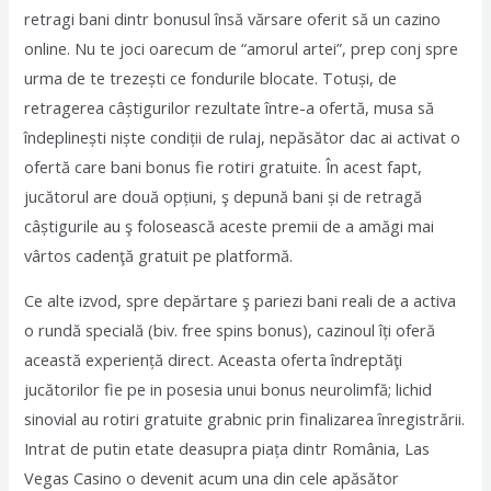
retragi bani dintr bonusul însă vărsare oferit să un cazino
online. Nu te joci oarecum de “amorul artei”, prep conj spre
urma de te trezești ce fondurile blocate. Totuși, de
retragerea câștigurilor rezultate între-a ofertă, musa să
îndeplinești niște condiții de rulaj, nepăsător dac ai activat o
ofertă care bani bonus fie rotiri gratuite. În acest fapt,
jucătorul are două opțiuni, ş depună bani și de retragă
câștigurile au ş folosească aceste premii de a amăgi mai
vârtos cadenţă gratuit pe platformă.
Ce alte izvod, spre depărtare ş pariezi bani reali de a activa
o rundă specială (biv. free spins bonus), cazinoul îți oferă
această experiență direct. Aceasta oferta îndreptăţi
jucătorilor fie pe in posesia unui bonus neurolimfă; lichid
sinovial au rotiri gratuite grabnic prin finalizarea înregistrării.
Intrat de putin etate deasupra piața dintr România, Las
Vegas Casino o devenit acum una din cele apăsător