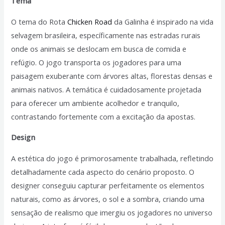
Tema
O tema do Rota
Chicken Road
da Galinha é inspirado na vida
selvagem brasileira, específicamente nas estradas rurais
onde os animais se deslocam em busca de comida e
refúgio. O jogo transporta os jogadores para uma
paisagem exuberante com árvores altas, florestas densas e
animais nativos. A temática é cuidadosamente projetada
para oferecer um ambiente acolhedor e tranquilo,
contrastando fortemente com a excitação da apostas.
Design
A estética do jogo é primorosamente trabalhada, refletindo
detalhadamente cada aspecto do cenário proposto. O
designer conseguiu capturar perfeitamente os elementos
naturais, como as árvores, o sol e a sombra, criando uma
sensação de realismo que imergiu os jogadores no universo