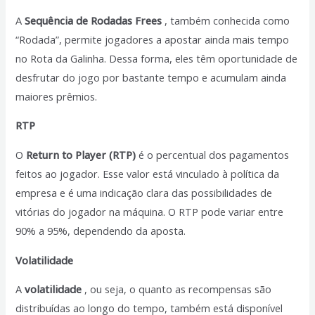
A
Sequência de Rodadas Frees
, também conhecida como
“Rodada”, permite jogadores a apostar ainda mais tempo
no Rota da Galinha. Dessa forma, eles têm oportunidade de
desfrutar do jogo por bastante tempo e acumulam ainda
maiores prêmios.
RTP
O
Return to Player (RTP)
é o percentual dos pagamentos
feitos ao jogador. Esse valor está vinculado à política da
empresa e é uma indicação clara das possibilidades de
vitórias do jogador na máquina. O RTP pode variar entre
90% a 95%, dependendo da aposta.
Volatilidade
A
volatilidade
, ou seja, o quanto as recompensas são
distribuídas ao longo do tempo, também está disponível