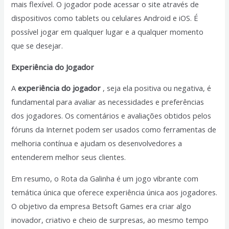
mais flexível. O jogador pode acessar o site através de
dispositivos como tablets ou celulares Android e iOS. É
possível jogar em qualquer lugar e a qualquer momento
que se desejar.
Experiência do Jogador
A
experiência do jogador
, seja ela positiva ou negativa, é
fundamental para avaliar as necessidades e preferências
dos jogadores. Os comentários e avaliações obtidos pelos
fóruns da Internet podem ser usados como ferramentas de
melhoria contínua e ajudam os desenvolvedores a
entenderem melhor seus clientes.
Em resumo, o Rota da Galinha é um jogo vibrante com
temática única que oferece experiência única aos jogadores.
O objetivo da empresa Betsoft Games era criar algo
inovador, criativo e cheio de surpresas, ao mesmo tempo