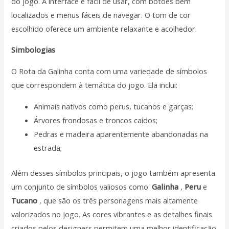
do jogo. A interface é fácil de usar, com botões bem
localizados e menus fáceis de navegar. O tom de cor
escolhido oferece um ambiente relaxante e acolhedor.
Simbologias
O Rota da Galinha conta com uma variedade de símbolos
que correspondem à temática do jogo. Ela inclui:
Animais nativos como perus, tucanos e garças;
Árvores frondosas e troncos caídos;
Pedras e madeira aparentemente abandonadas na
estrada;
Além desses símbolos principais, o jogo também apresenta
um conjunto de símbolos valiosos como:
Galinha
,
Peru
e
Tucano
, que são os três personagens mais altamente
valorizados no jogo. As cores vibrantes e as detalhes finais
criados pelos designers permitem uma melhor identificação