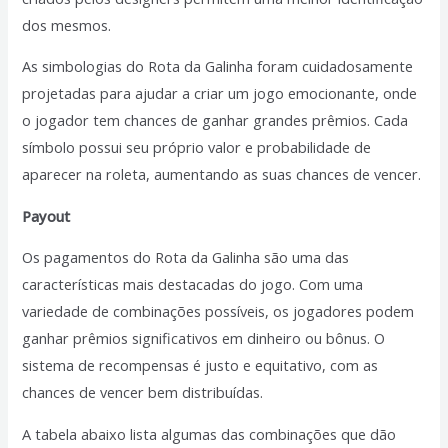
dos mesmos.
As simbologias do Rota da Galinha foram cuidadosamente
projetadas para ajudar a criar um jogo emocionante, onde
o jogador tem chances de ganhar grandes prêmios. Cada
símbolo possui seu próprio valor e probabilidade de
aparecer na roleta, aumentando as suas chances de vencer.
Payout
Os pagamentos do Rota da Galinha são uma das
características mais destacadas do jogo. Com uma
variedade de combinações possíveis, os jogadores podem
ganhar prêmios significativos em dinheiro ou bônus. O
sistema de recompensas é justo e equitativo, com as
chances de vencer bem distribuídas.
A tabela abaixo lista algumas das combinações que dão