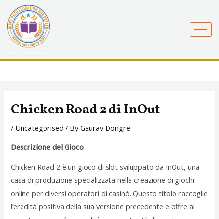
Skip
to
content
Chicken Road 2 di InOut
/
Uncategorised
/ By
Gaurav Dongre
Descrizione del Gioco
Chicken Road 2 è un gioco di slot sviluppato da InOut, una
casa di produzione specializzata nella creazione di giochi
online per diversi operatori di casinò. Questo titolo raccoglie
l’eredità positiva della sua versione precedente e offre ai