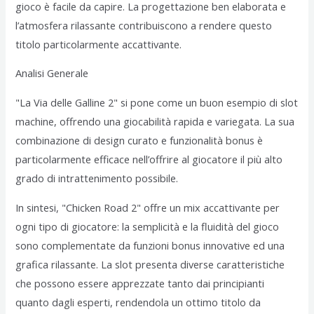
gioco è facile da capire. La progettazione ben elaborata e
l’atmosfera rilassante contribuiscono a rendere questo
titolo particolarmente accattivante.
Analisi Generale
"La Via delle Galline 2" si pone come un buon esempio di slot
machine, offrendo una giocabilità rapida e variegata. La sua
combinazione di design curato e funzionalità bonus è
particolarmente efficace nell’offrire al giocatore il più alto
grado di intrattenimento possibile.
In sintesi, "Chicken Road 2" offre un mix accattivante per
ogni tipo di giocatore: la semplicità e la fluidità del gioco
sono complementate da funzioni bonus innovative ed una
grafica rilassante. La slot presenta diverse caratteristiche
che possono essere apprezzate tanto dai principianti
quanto dagli esperti, rendendola un ottimo titolo da