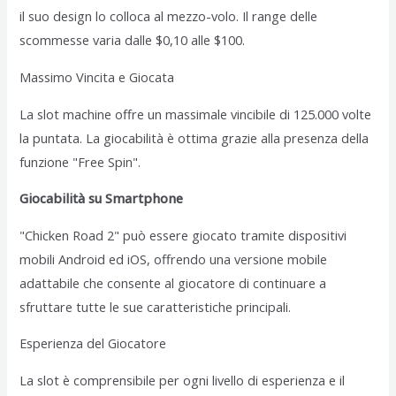
il suo design lo colloca al mezzo-volo. Il range delle
scommesse varia dalle $0,10 alle $100.
Massimo Vincita e Giocata
La slot machine offre un massimale vincibile di 125.000 volte
la puntata. La giocabilità è ottima grazie alla presenza della
funzione "Free Spin".
Giocabilità su Smartphone
"Chicken Road 2" può essere giocato tramite dispositivi
mobili Android ed iOS, offrendo una versione mobile
adattabile che consente al giocatore di continuare a
sfruttare tutte le sue caratteristiche principali.
Esperienza del Giocatore
La slot è comprensibile per ogni livello di esperienza e il