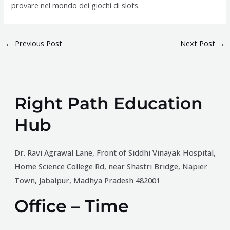
provare nel mondo dei giochi di slots.
←
Previous Post
Next Post
→
Right Path Education
Hub
Dr. Ravi Agrawal Lane, Front of Siddhi Vinayak Hospital,
Home Science College Rd, near Shastri Bridge, Napier
Town, Jabalpur, Madhya Pradesh 482001
Office – Time