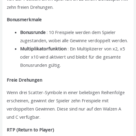
zehn freien Drehungen.
Bonusmerkmale
Bonusrunde
: 10 Freispiele werden dem Spieler
zugestanden, wobei alle Gewinne verdoppelt werden.
Multiplikatorfunktion
: Ein Multiplizierer von x2, x5
oder x10 wird aktiviert und bleibt für die gesamte
Bonusrunden gültig.
Freie Drehungen
Wenn drei Scatter-Symbole in einer beliebigen Reihenfolge
erscheinen, gewinnt der Spieler zehn Freispiele mit
verdoppelten Gewinnen. Diese sind nur auf den Walzen A
und C verfügbar.
RTP (Return to Player)