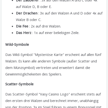
Der Zauberer
: 3x auf den Walzen A und C oder 4x
auf Walze D, B oder E.
Der Drachen
: 3x auf den Walzen A und D oder 4x auf
Walze B oder C.
Die Fee
: 2x auf drei Walzen.
Das Herz
: 1x auf einer beliebigen Zeile.
Wild-Symbole
Das Wild-Symbol "Mysteriöse Karte" erscheint auf allen fünf
Walzen. Es kann alle anderen Symbole (außer Scatter und
dem Münzsymbol) vertreten und erweitert damit die
Gewinnmöglichekeiten des Spielers.
Scatter-Symbole
Das Scatter-Symbol "Vasy Casino Logo" erscheint stets auf
den ersten drei Walzen und berechnet immer, unabhängig
von der Position. 3x im Spiel führen zu einem Bonusspiel mit