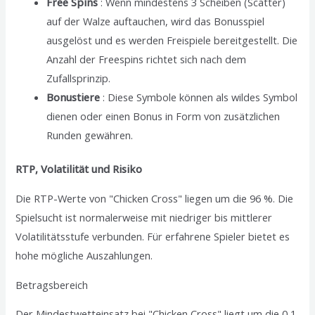
Free Spins
: Wenn mindestens 3 Scheiben (Scatter)
auf der Walze auftauchen, wird das Bonusspiel
ausgelöst und es werden Freispiele bereitgestellt. Die
Anzahl der Freespins richtet sich nach dem
Zufallsprinzip.
Bonustiere
: Diese Symbole können als wildes Symbol
dienen oder einen Bonus in Form von zusätzlichen
Runden gewähren.
RTP, Volatilität und Risiko
Die RTP-Werte von "Chicken Cross" liegen um die 96 %. Die
Spielsucht ist normalerweise mit niedriger bis mittlerer
Volatilitätsstufe verbunden. Für erfahrene Spieler bietet es
hohe mögliche Auszahlungen.
Betragsbereich
Der Mindestwetteinsatz bei "Chicken Cross" liegt um die 0,1