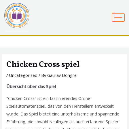
Skip
to
content
Chicken Cross spiel
/
Uncategorised
/ By
Gaurav Dongre
Übersicht über das Spiel
"Chicken Cross" ist ein faszinierendes Online-
Spielautomatenspiel, das von den Herstellern entwickelt
wurde. Das Spiel bietet eine unterhaltsame und spannende
Erfahrung, die sowohl Neulingen als auch erfahrene Spieler