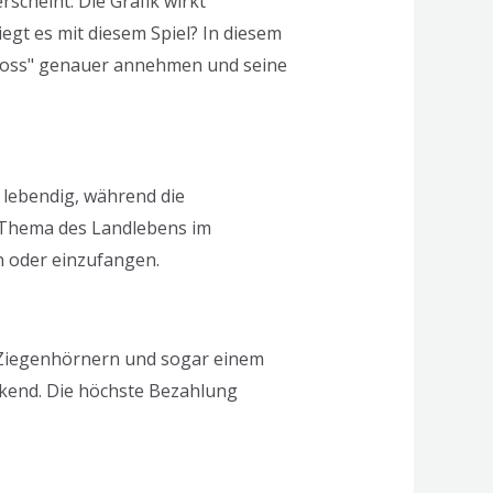
rscheint. Die Grafik wirkt
gt es mit diesem Spiel? In diesem
Cross" genauer annehmen und seine
 lebendig, während die
s Thema des Landlebens im
n oder einzufangen.
zu Ziegenhörnern und sogar einem
ckend. Die höchste Bezahlung