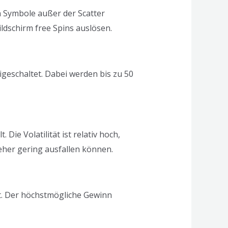
n Symbole außer der Scatter
ldschirm free Spins auslösen.
igeschaltet. Dabei werden bis zu 50
ie Volatilität ist relativ hoch,
eher gering ausfallen können.
ist. Der höchstmögliche Gewinn