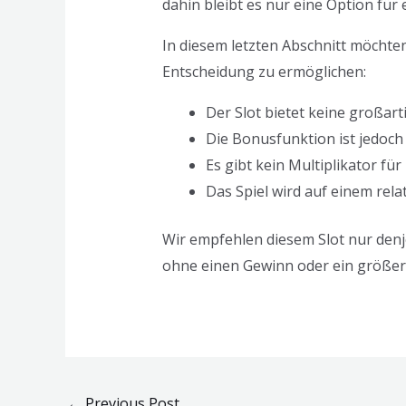
dahin bleibt es nur eine Option für
In diesem letzten Abschnitt möchte
Entscheidung zu ermöglichen:
Der Slot bietet keine großart
Die Bonusfunktion ist jedoch
Es gibt kein Multiplikator für
Das Spiel wird auf einem rela
Wir empfehlen diesem Slot nur denj
ohne einen Gewinn oder ein größer
←
Previous Post