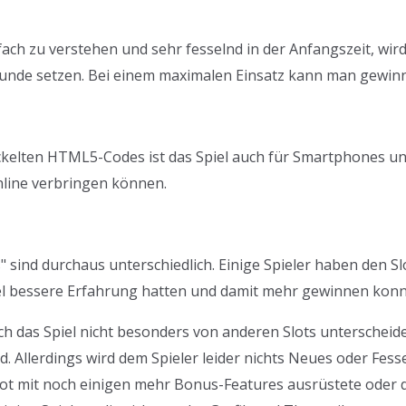
nfach zu verstehen und sehr fesselnd in der Anfangszeit, wird
unde setzen. Bei einem maximalen Einsatz kann man gewinn
elten HTML5-Codes ist das Spiel auch für Smartphones und
nline verbringen können.
" sind durchaus unterschiedlich. Einige Spieler haben den S
l bessere Erfahrung hatten und damit mehr gewinnen konnte
 das Spiel nicht besonders von anderen Slots unterscheidet.
. Allerdings wird dem Spieler leider nichts Neues oder Fes
ot mit noch einigen mehr Bonus-Features ausrüstete oder 