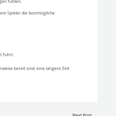
gen fühlen.
dem Spieler die bestmögliche
t führt.
eise bereit sind, eine längere Zeit
Next Post
→