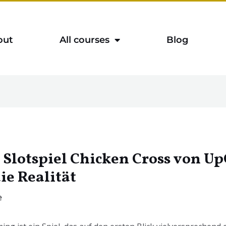
out
All courses
Blog
Slotspiel Chicken Cross von 
ie Realität
e