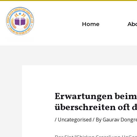
Skip
to
content
Home
Ab
Erwartungen beim 
überschreiten oft d
/
Uncategorised
/ By
Gaurav Dongr