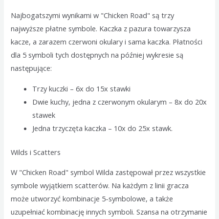
Najbogatszymi wynikami w "Chicken Road" są trzy
najwyższe płatne symbole. Kaczka z pazura towarzysza
kacze, a zarazem czerwoni okulary i sama kaczka. Płatności
dla 5 symboli tych dostępnych na później wykresie są
następujące:
Trzy kuczki – 6x do 15x stawki
Dwie kuchy, jedna z czerwonym okularym – 8x do 20x
stawek
Jedna trzyczęta kaczka – 10x do 25x stawk.
Wilds i Scatters
W "Chicken Road" symbol Wilda zastępował przez wszystkie
symbole wyjątkiem scatterów. Na każdym z linii gracza
może utworzyć kombinacje 5-symbolowe, a także
uzupełniać kombinację innych symboli. Szansa na otrzymanie