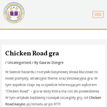
Skip
to
content
Chicken Road gra
/
Uncategorised
/ By
Gaurav Dongre
W świecie hazardu i rozrywki kasynowej słowa kluczowe to
nowe pomysły, atrakcyjne theme oraz innowacyjna gra. W
tym aspekcie staje się oczywiście interesującym wyborem
"Chicken Road" – gra w sloty która ma coś do powiedzenia.
W tym artykule będziemy rozwijali szczegóły gry, od
Chicken
Road kasyno
jej tematu aż po RTP.