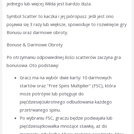
jednego lub więcej Wilda jest bardzo duża.
Symbol Scatter to kaczka i jej pióropusz. Jeśli jest ono
pojawia się 3 razy lub większe, spowoduje to rozwinięcie gry
Bonusu oraz darmowe obroty.
Bonuse & Darmowe Obroty
Po otrzymaniu odpowiedniej ilości scatterów zaczyna gra
bonusowa. Oto podstawy:
Gracz ma na wybór dwie karty: 10 darmowych
startów oraz "Free Spins Multiplier" (FSC), która
może potrójnie lub potęguje do
pięćdziesięciukrotnego odbudowania każdego
przetrwanego spinu.
Po wybraniu FSC, graczu będzie podwajała lub
pięćdziesiątkowałka mnożące stawkę, aż do