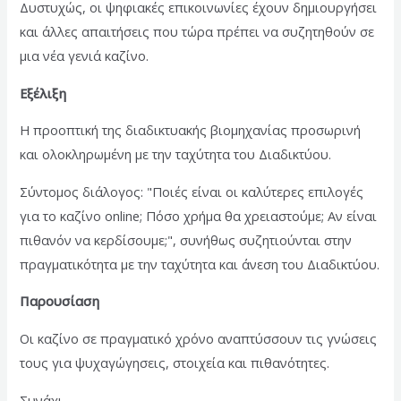
Δυστυχώς, οι ψηφιακές επικοινωνίες έχουν δημιουργήσει
και άλλες απαιτήσεις που τώρα πρέπει να συζητηθούν σε
μια νέα γενιά καζίνο.
Εξέλιξη
Η προοπτική της διαδικτυακής βιομηχανίας προσωρινή
και ολοκληρωμένη με την ταχύτητα του Διαδικτύου.
Σύντομος διάλογος: "Ποιές είναι οι καλύτερες επιλογές
για το καζίνο online; Πόσο χρήμα θα χρειαστούμε; Αν είναι
πιθανόν να κερδίσουμε;", συνήθως συζητιούνται στην
πραγματικότητα με την ταχύτητα και άνεση του Διαδικτύου.
Παρουσίαση
Οι καζίνο σε πραγματικό χρόνο αναπτύσσουν τις γνώσεις
τους για ψυχαγώγησεις, στοιχεία και πιθανότητες.
Συνάχι