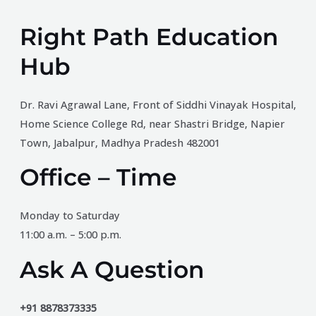
Right Path Education
Hub
Dr. Ravi Agrawal Lane, Front of Siddhi Vinayak Hospital,
Home Science College Rd, near Shastri Bridge, Napier
Town, Jabalpur, Madhya Pradesh 482001
Office – Time
Monday to Saturday
11:00 a.m. – 5:00 p.m.
Ask A Question
+91 8878373335