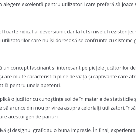
alegere excelentă pentru utilizatorii care preferă să joace s
oarte ridicat al deversiunii, dar la fel și nivelul rezistenței. 
 utilizatorilor care nu își doresc să se confrunte cu sisteme 
 un concept fascinant și interesant pe piețele jucătorilor de 
și are multe caracteristici pline de viață și captivante care atr
atilă pentru unele apetenți.
că o jucător cu cunoștințe solide în materie de statisticile ș
 să arunce din nou privirea asupra celorlalți utilizatori, însă
ure acestui gen de pariuri.
vă și designul grafic au o bună impresie. În final, experiența