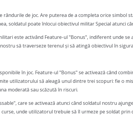
te rândurile de joc. Are puterea de a completa orice simbol s
, soldatul poate înlocui obiectivul militar Special atunci cân
litari este activând Feature-ul "Bonus", indiferent unde se 
l nostru să traverseze terenul și să atingă obiectivul în sigur
isponibile în joc. Feature-ul "Bonus" se activează când combin
mite utilizatorului să aleagă unul dintre trei scopuri: fie o mi
una moderată sau scăzută în riscuri.
able", care se activează atunci când soldatul nostru ajunge l
curse, unde utilizatorul trebuie să îl urmeze pe soldat prin 