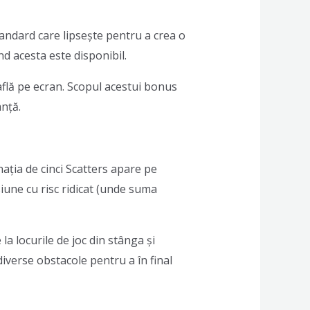
tandard care lipsește pentru a crea o
d acesta este disponibil.
află pe ecran. Scopul acestui bonus
anță.
ația de cinci Scatters apare pe
siune cu risc ridicat (unde suma
a locurile de joc din stânga și
diverse obstacole pentru a în final