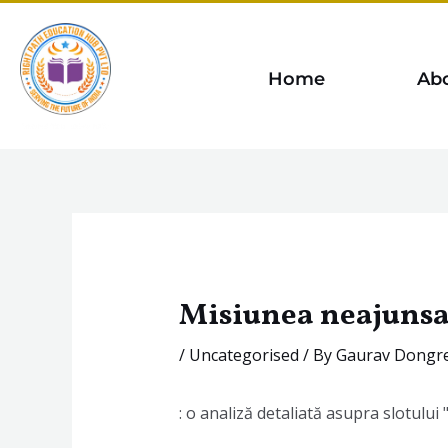
Skip
to
content
Home
Ab
Misiunea neajunsab
/
Uncategorised
/ By
Gaurav Dongr
: o analiză detaliată asupra slotulu