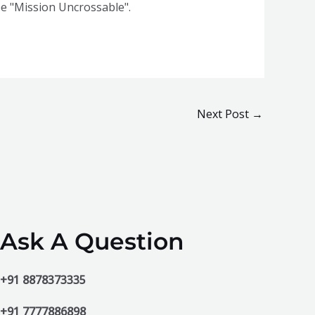
pe "Mission Uncrossable".
Next Post
→
Ask A Question
+91 8878373335
+91 7777886898