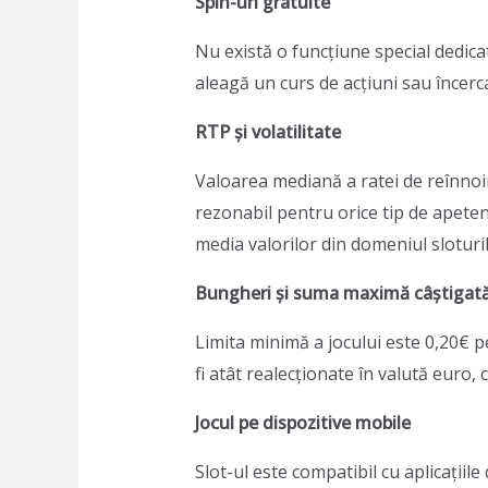
Spin-uri gratuite
Nu există o funcțiune special dedica
aleagă un curs de acțiuni sau încerc
RTP și volatilitate
Valoarea mediană a ratei de reînnoi
rezonabil pentru orice tip de apeten
media valorilor din domeniul sloturil
Bungheri și suma maximă câștigat
Limita minimă a jocului este 0,20€ p
fi atât realecționate în valută euro, 
Jocul pe dispozitive mobile
Slot-ul este compatibil cu aplicațiil