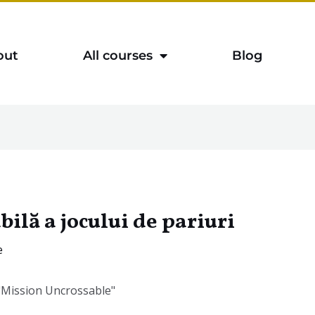
out
All courses
Blog
ilă a jocului de pariuri
e
i "Mission Uncrossable"