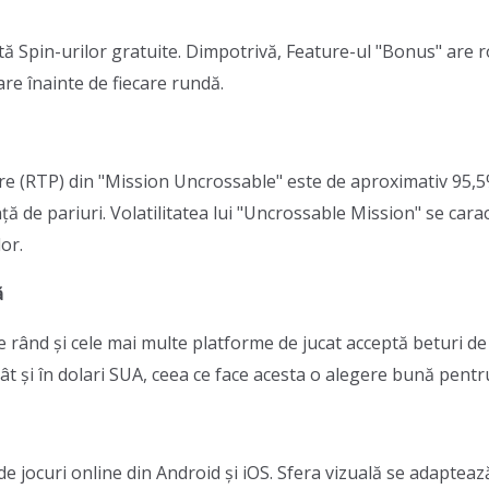
tă Spin-urilor gratuite. Dimpotrivă, Feature-ul "Bonus" are r
are înainte de fiecare rundă.
re (RTP) din "Mission Uncrossable" este de aproximativ 95,5%
ță de pariuri. Volatilitatea lui "Uncrossable Mission" se car
or.
ă
e rând și cele mai multe platforme de jucat acceptă beturi de
cât și în dolari SUA, ceea ce face acesta o alegere bună pentru
e de jocuri online din Android și iOS. Sfera vizuală se adapteaz