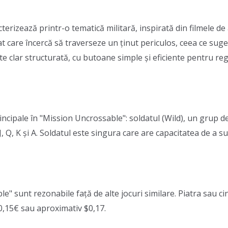
erizează printr-o tematică militară, inspirată din filmele de 
t care încercă să traverseze un ținut periculos, ceea ce sugere
ste clar structurată, cu butoane simple și eficiente pentru re
ncipale în "Mission Uncrossable": soldatul (Wild), un grup de m
J, Q, K și A. Soldatul este singura care are capacitatea de a s
" sunt rezonabile față de alte jocuri similare. Piatra sau cin
r 0,15€ sau aproximativ $0,17.