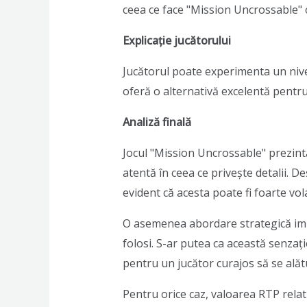
ceea ce face "Mission Uncrossable" o 
Explicație jucătorului
Jucătorul poate experimenta un nivel f
oferă o alternativă excelentă pentru
Analiză finală
Jocul "Mission Uncrossable" prezintă
atentă în ceea ce privește detalii. De
evident că acesta poate fi foarte vol
O asemenea abordare strategică impli
folosi. S-ar putea ca această senzație
pentru un jucător curajos să se alăt
Pentru orice caz, valoarea RTP relati