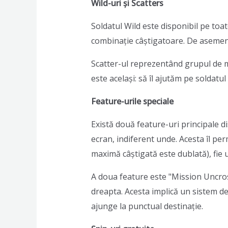
Wild-uri și Scatters
Soldatul Wild este disponibil pe toa
combinație câștigatoare. De asemenea
Scatter-ul reprezentând grupul de mi
este același: să îl ajutăm pe soldatu
Feature-urile speciale
Există două feature-uri principale d
ecran, indiferent unde. Acesta îl per
maximă câștigată este dublată), fie 
A doua feature este "Mission Uncross
dreapta. Acesta implică un sistem de 
ajunge la punctual destinație.