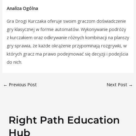
Analiza Ogólna
Gra Drogi Kurczaka oferuje swoim graczom doświadczenie
gry klasycznej w formie automatów. Wykonywanie podróży
z kurczakiem oraz odkrywanie różnych kombinacji na planszy
gry sprawia, że każde okrążenie przypominają rozgrywki, w
których gracz ma prawo podejmować się decyzji i podejścia
do nich.
←
Previous Post
Next Post
→
Right Path Education
Hub