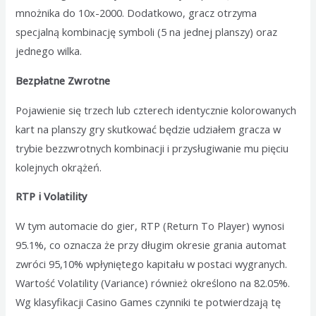
mnożnika do 10x-2000. Dodatkowo, gracz otrzyma
specjalną kombinację symboli (5 na jednej planszy) oraz
jednego wilka.
Bezpłatne Zwrotne
Pojawienie się trzech lub czterech identycznie kolorowanych
kart na planszy gry skutkować będzie udziałem gracza w
trybie bezzwrotnych kombinacji i przysługiwanie mu pięciu
kolejnych okrążeń.
RTP i Volatility
W tym automacie do gier, RTP (Return To Player) wynosi
95.1%, co oznacza że przy długim okresie grania automat
zwróci 95,10% wpłyniętego kapitału w postaci wygranych.
Wartość Volatility (Variance) również określono na 82.05%.
Wg klasyfikacji Casino Games czynniki te potwierdzają tę