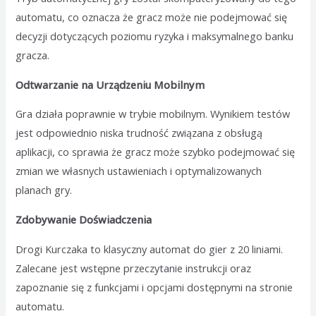
automatu, co oznacza że gracz może nie podejmować się
decyzji dotyczących poziomu ryzyka i maksymalnego banku
gracza.
Odtwarzanie na Urządzeniu Mobilnym
Gra działa poprawnie w trybie mobilnym. Wynikiem testów
jest odpowiednio niska trudność związana z obsługą
aplikacji, co sprawia że gracz może szybko podejmować się
zmian we własnych ustawieniach i optymalizowanych
planach gry.
Zdobywanie Doświadczenia
Drogi Kurczaka to klasyczny automat do gier z 20 liniami.
Zalecane jest wstępne przeczytanie instrukcji oraz
zapoznanie się z funkcjami i opcjami dostępnymi na stronie
automatu.