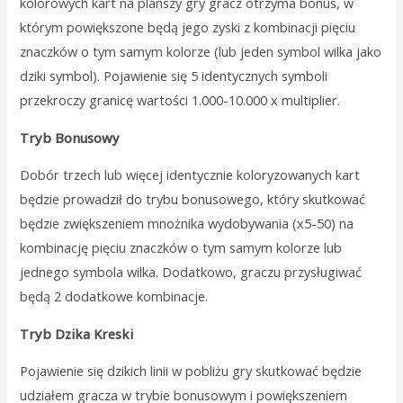
kolorowych kart na planszy gry gracz otrzyma bonus, w
którym powiększone będą jego zyski z kombinacji pięciu
znaczków o tym samym kolorze (lub jeden symbol wilka jako
dziki symbol). Pojawienie się 5 identycznych symboli
przekroczy granicę wartości 1.000-10.000 x multiplier.
Tryb Bonusowy
Dobór trzech lub więcej identycznie koloryzowanych kart
będzie prowadził do trybu bonusowego, który skutkować
będzie zwiększeniem mnożnika wydobywania (x5-50) na
kombinację pięciu znaczków o tym samym kolorze lub
jednego symbola wilka. Dodatkowo, graczu przysługiwać
będą 2 dodatkowe kombinacje.
Tryb Dzika Kreski
Pojawienie się dzikich linii w pobliżu gry skutkować będzie
udziałem gracza w trybie bonusowym i powiększeniem