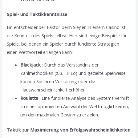
Spiel- und Taktikkenntnisse
Ein entscheidender Faktor beim Siegen in einem Casino ist
die Kenntnis des Spiels selbst. Hier sind einige Beispiele für
Spiele, bei denen ein Spieler durch fundierte Strategien
einen Wettvorteil erlangen kann:
Blackjack
: Durch das Verständnis der
Zählmethodiken (z.B. Hi-Lo) und gezielte Spielweise
können Sie Ihren Vorsprung über die
Hauswahrscheinlichkeit erhöhen.
Roulette
: Eine fundierte Analyse des Systems verhilft
zu einer optimierten Auswahl der Wettmöglichkeiten,
um den maximalen Gewinn zu erzielen.
Taktik zur Maximierung von Erfolgswahrscheinlichkeiten