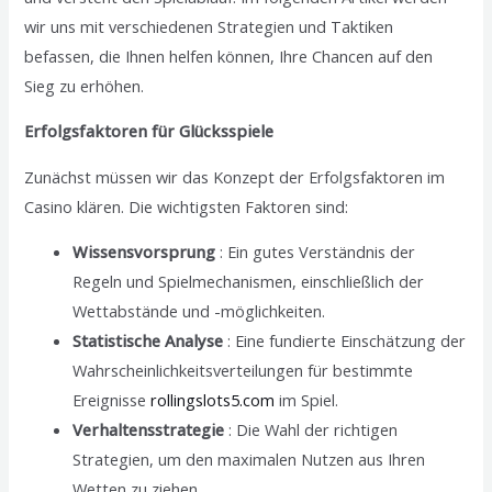
wir uns mit verschiedenen Strategien und Taktiken
befassen, die Ihnen helfen können, Ihre Chancen auf den
Sieg zu erhöhen.
Erfolgsfaktoren für Glücksspiele
Zunächst müssen wir das Konzept der Erfolgsfaktoren im
Casino klären. Die wichtigsten Faktoren sind:
Wissensvorsprung
: Ein gutes Verständnis der
Regeln und Spielmechanismen, einschließlich der
Wettabstände und -möglichkeiten.
Statistische Analyse
: Eine fundierte Einschätzung der
Wahrscheinlichkeitsverteilungen für bestimmte
Ereignisse
rollingslots5.com
im Spiel.
Verhaltensstrategie
: Die Wahl der richtigen
Strategien, um den maximalen Nutzen aus Ihren
Wetten zu ziehen.