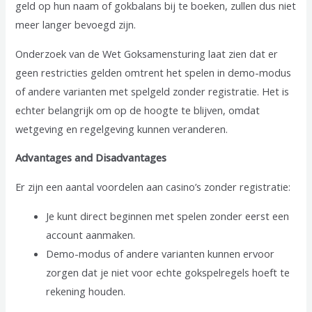
geld op hun naam of gokbalans bij te boeken, zullen dus niet
meer langer bevoegd zijn.
Onderzoek van de Wet Goksamensturing laat zien dat er
geen restricties gelden omtrent het spelen in demo-modus
of andere varianten met spelgeld zonder registratie. Het is
echter belangrijk om op de hoogte te blijven, omdat
wetgeving en regelgeving kunnen veranderen.
Advantages and Disadvantages
Er zijn een aantal voordelen aan casino’s zonder registratie:
Je kunt direct beginnen met spelen zonder eerst een
account aanmaken.
Demo-modus of andere varianten kunnen ervoor
zorgen dat je niet voor echte gokspelregels hoeft te
rekening houden.