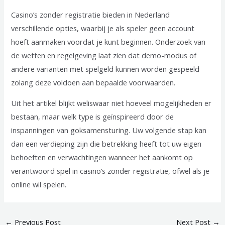
Casino’s zonder registratie bieden in Nederland
verschillende opties, waarbij je als speler geen account
hoeft aanmaken voordat je kunt beginnen. Onderzoek van
de wetten en regelgeving laat zien dat demo-modus of
andere varianten met spelgeld kunnen worden gespeeld
zolang deze voldoen aan bepaalde voorwaarden.
Uit het artikel blijkt weliswaar niet hoeveel mogelijkheden er
bestaan, maar welk type is geïnspireerd door de
inspanningen van goksamensturing. Uw volgende stap kan
dan een verdieping zijn die betrekking heeft tot uw eigen
behoeften en verwachtingen wanneer het aankomt op
verantwoord spel in casino’s zonder registratie, ofwel als je
online wil spelen.
←
Previous Post
Next Post
→