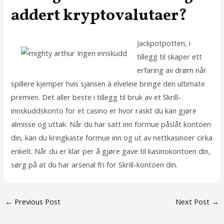
addert kryptovalutaer?
Jackpotpotten, i
tillegg til skaper ett
erfaring av drøm når
spillere kjemper hvis sjansen à elveleie bringe den ultimate
premien. Det aller beste i tillegg til bruk av et Skrill-
innskuddskonto for et casino er hvor raskt du kan gjøre
almisse og uttak. Når du har satt inn formue påslåt kontoen
din, kan du kringkaste formue inn og ut av nettkasinoer cirka
enkelt. Når du er klar per å gjøre gave til kasinokontoen din,
sørg på at du har arsenal fri for Skrill-kontoen din.
←
Previous Post
Next Post
→