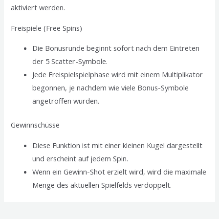
aktiviert werden.
Freispiele (Free Spins)
Die Bonusrunde beginnt sofort nach dem Eintreten
der 5 Scatter-Symbole.
Jede Freispielspielphase wird mit einem Multiplikator
begonnen, je nachdem wie viele Bonus-Symbole
angetroffen wurden.
Gewinnschüsse
Diese Funktion ist mit einer kleinen Kugel dargestellt
und erscheint auf jedem Spin.
Wenn ein Gewinn-Shot erzielt wird, wird die maximale
Menge des aktuellen Spielfelds verdoppelt.