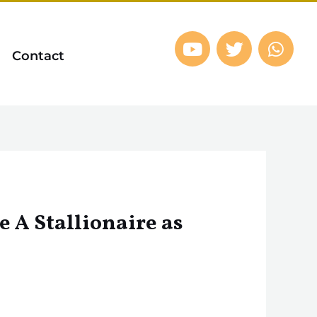
Y
T
W
o
w
h
u
i
a
Contact
t
t
t
u
t
s
b
e
a
e
r
p
p
 A Stallionaire as