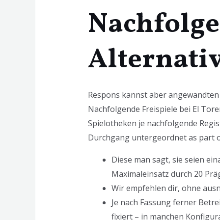
Nachfolge
Alternati
Respons kannst aber angewandten W
Nachfolgende Freispiele bei El Tor
Spielotheken je nachfolgende Regi
Durchgang untergeordnet as part of
Diese man sagt, sie seien ein
Maximaleinsatz durch 20 Präge
Wir empfehlen dir, ohne ausn
Je nach Fassung ferner Betrei
fixiert – in manchen Konfigur