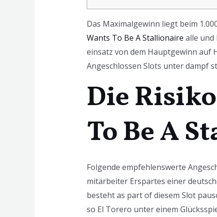
Das Maximalgewinn liegt beim 1.000-
Wants To Be A Stallionaire
alle und 
einsatz von dem Hauptgewinn auf 
Angeschlossen Slots unter dampf st
Die Risik
To Be A St
Folgende empfehlenswerte Angeschlo
mitarbeiter Erspartes einer deutsc
besteht as part of diesem Slot paus
so El Torero unter einem Glücksspie