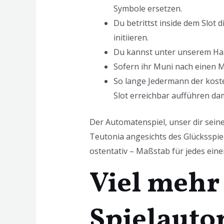
Symbole ersetzen.
Du betrittst inside dem Slot 
initiieren.
Du kannst unter unserem Ha
Sofern ihr Muni nach einen Ma
So lange Jedermann der koste
Slot erreichbar aufführen dam
Der Automatenspiel, unser dir seine
Teutonia angesichts des Glücksspiel
ostentativ – Maßstab für jedes eine
Viel meh
Spielaut